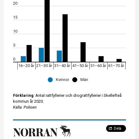
20
15
10
5
0
16–20 år
21–30 år
31–40 år
41–50 år
51–60 år
61–70 år
Kvinnor
Män
Förklaring
:
Antal rattfyllerier och drograttfyllerier i Skellefteå
kommun år 2020.
Källa: Polisen
Dela