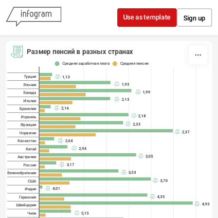
Skip to content
Use as template
Sign up
Размер пенсий в разных странах
Средняя заработная плата
Средняя пенсия
Турция
1,13
1,93
Япония
1,99
Канада
2,13
Италия
2,16
Бразилия
2,18
Израиль
2,33
Франция
2,37
Норвегия
2,64
Казахстан
2,94
Китай
3,05
Австралия
3,17
Россия
3,53
Великобритания
3,70
США
4,01
Индия
4,35
Германия
4,93
Швейцария
5,15
Чили