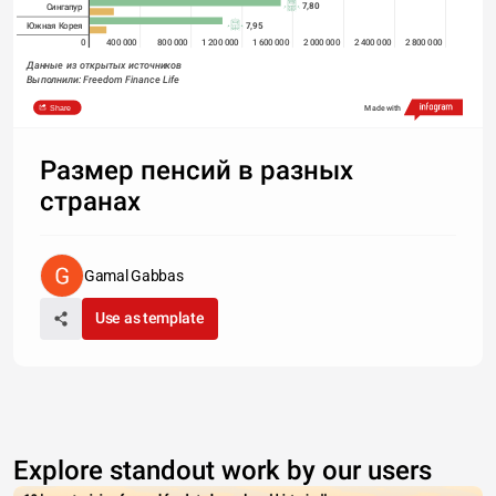
7,80
Сингапур
7,95
Южная Корея
0
400 000
800 000
1 200 000
1 600 000
2 000 000
2 400 000
2 800 000
Данные из открытых источников
Выполнили: Freedom Finance Life
Share
Made with
Размер пенсий в разных
странах
Gamal Gabbas
Use as template
Explore standout work by our users