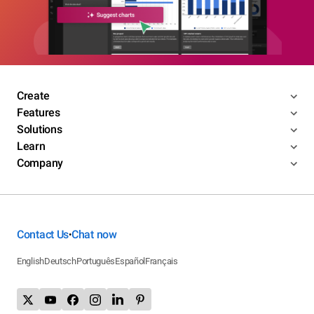
Create
Features
Solutions
Learn
Company
Contact Us
Chat now
•
English
Deutsch
Português
Español
Français