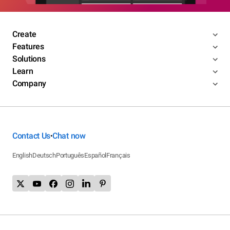
Create
Features
Solutions
Learn
Company
Contact Us
Chat now
•
English
Deutsch
Português
Español
Français