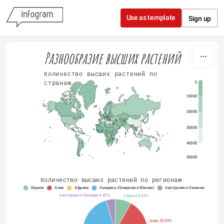
Skip to content
Use as template
Sign up
Разнообразие высших растений
Количество высших растений по 
0
странам
10000
20000
30000
40000
50000
Количество высших растений по регионам
Европа
Азия
Африка
Америка (Северная и Южная)
Австралия и Океания
Австралия и Океания 4.42%
Европа 8.25%
Азия 25.09%