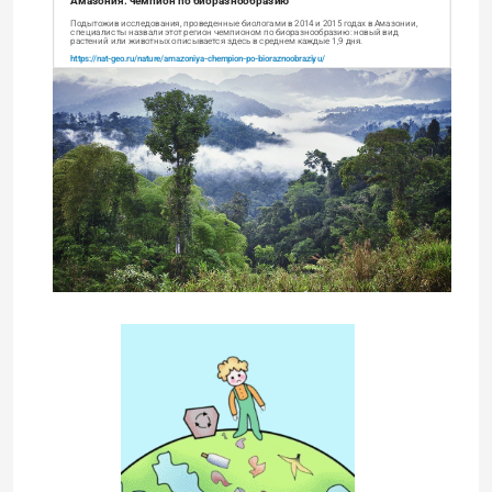
Амазония: чемпион по биоразнообразию
Подытожив исследования, проведенные биологами в 2014 и 2015 годах в Амазонии,
специалисты назвали этот регион чемпионом по биоразнообразию: новый вид
растений или животных описывается здесь в среднем каждые 1,9 дня.
https://nat-geo.ru/nature/amazoniya-chempion-po-bioraznoobraziyu/