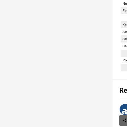
Ne
Fi
Ke
St
St
Se
Pr
Re