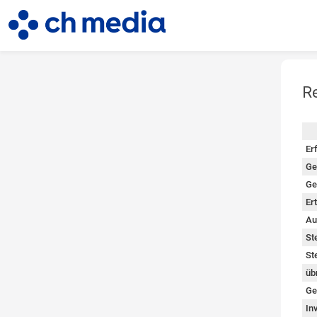
R
so
Er
Ge
Ge
Er
Au
St
St
üb
Ge
In