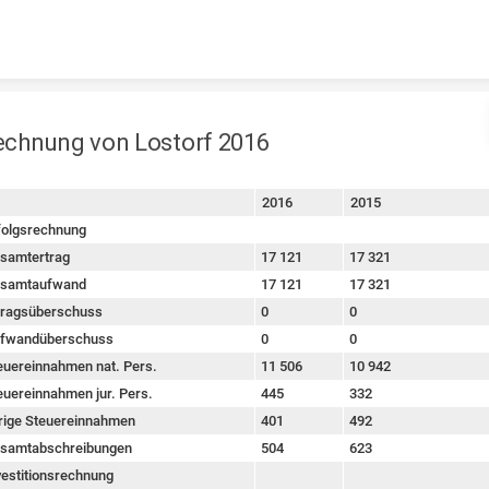
Skip to content
echnung von Lostorf 2016
2016
2015
rt
folgsrechnung
samtertrag
17 121
17 321
samtaufwand
17 121
17 321
tragsüberschuss
0
0
fwandüberschuss
0
0
euereinnahmen nat. Pers.
11 506
10 942
euereinnahmen jur. Pers.
445
332
rige Steuereinnahmen
401
492
samtabschreibungen
504
623
vestitionsrechnung