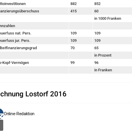
ttoinvestitionen
882
852
nanzierungsüberschuss
415
60
in 1000 Franken
nnzahlen
euerfuss nat. Pers.
109
109
euerfuss jur. Pers.
109
109
lbstfinanzierungsgrad
70
65
in Prozent
o-Kopf-Vermögen
99
96
in Franken
chnung Lostorf 2016
Online-Redaktion