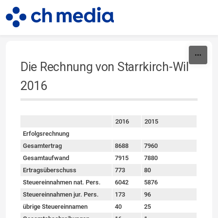
Skip to content
Die Rechnung von Starrkirch-Wil
2016
2016
2015
sort
Erfolgsrechnung
Gesamtertrag
8688
7960
Gesamtaufwand
7915
7880
Ertragsüberschuss
773
80
Steuereinnahmen nat. Pers.
6042
5876
Steuereinnahmen jur. Pers.
173
96
übrige Steuereinnamen
40
25