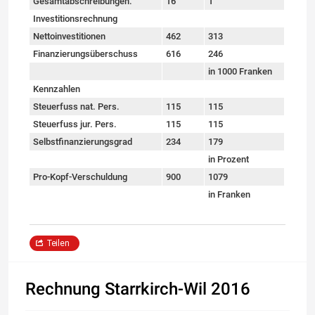
Gesamtabschreibungen.
16
1
Investitionsrechnung
Nettoinvestitionen
462
313
Finanzierungsüberschuss
616
246
in 1000 Franken
Kennzahlen
Steuerfuss nat. Pers.
115
115
Steuerfuss jur. Pers.
115
115
Selbstfinanzierungsgrad
234
179
in Prozent
Pro-Kopf-Verschuldung
900
1079
in Franken
Teilen
Rechnung Starrkirch-Wil 2016