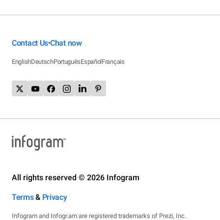
Contact Us
Chat now
•
English
Deutsch
Português
Español
Français
All rights reserved © 2026 Infogram
Terms
&
Privacy
Infogram and Infogr.am are registered trademarks of Prezi, Inc.