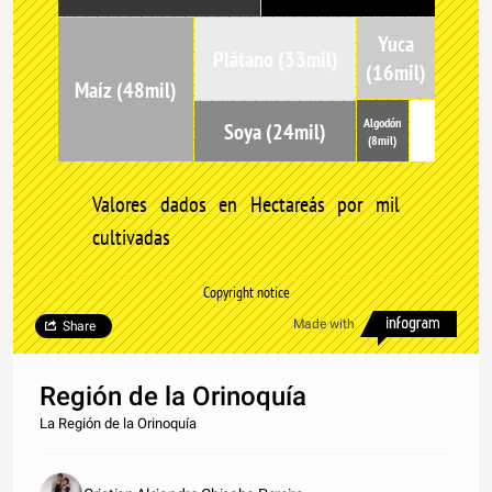
Yuca
Plátano (33mil)
(16mil)
Maíz (48mil)
Algodón
Soya (24mil)
(8mil)
Valores dados en Hectareás por mil
cultivadas
Copyright notice
Made with
Share
Región de la Orinoquía
La Región de la Orinoquía