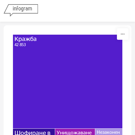
Skip to content
Кражба
42 853
Шофиране в
Унищожаване
Незаконен