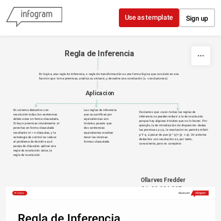
Skip to content
Use as template
Sign up
Regla de Inferencia
En lógica, una regla de inferencia, o regla de transformación es una forma lógica que consiste en una 
función que  toma premisas, analiza su sintaxis, y devuelve una conclusión (o  conclusiones).
Aplicacion 
En sistema deductivo con 
Las reglas de inferencia 
Decíamos que «casi» todas las reglas de 
resolución todas las sentencias 
que se justifican por 
inferencia se pueden reducir a la de resolución 
deben estar en forma clausulada. 
equivalencias son 
porque hay algunas triviales que no lo hacen. Por 
Si hay n premisas inicialmente  al 
triviales, puesto que 
ejemplo, la de introducción de disyunción: dadas 
ponerlas en forma clausulada 
dos sentencias 
las premisas p y q, la resolución no permite inferir 
resultarán m > n cláusulas, y la 
equivalentes resultan 
p V q, a pesar de que (p ^ q)= (p  v q). Un sistema 
estrategia de control se reduce 
tener las mismas 
deductivo con resolución es, por tanto, 
al problema de decidir a qué 
formas clausulada
consistente, pero no completo
pareja de cláusulas aplicar una 
regla de resolución única, la 
regla de resolución.
Ollarves Fredder
C.I: 30.086.287
Share
Made with
Regla de Inferencia