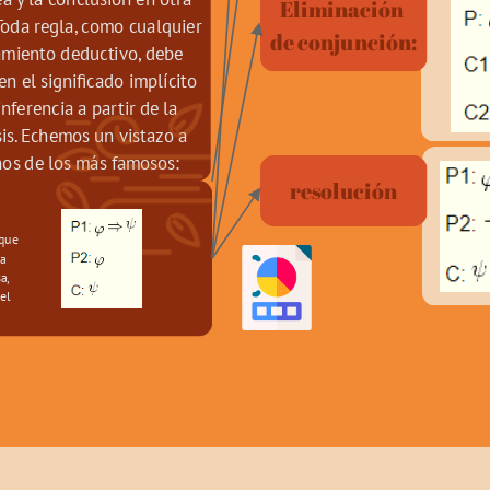
Eliminación 
 Toda regla, como cualquier 
de conjunción:
miento deductivo, debe 
en el significado implícito 
inferencia a partir de la 
is. Echemos un vistazo a 
os de los más famosos:
resolución
a 
, 
l 