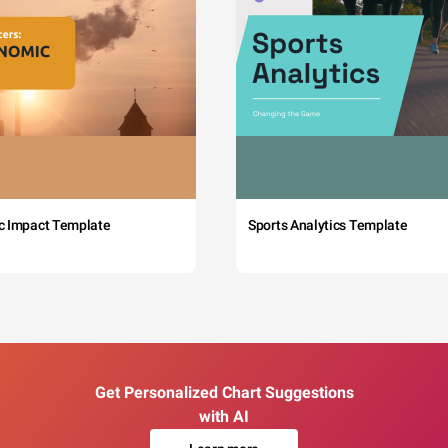
c Impact Template
Sports Analytics Template
Get Personalized Chart Suggestions
with AI