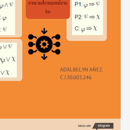
encadenamien
to
ADALBELYN AÑEZ.
C.I.30.003.246
Made with