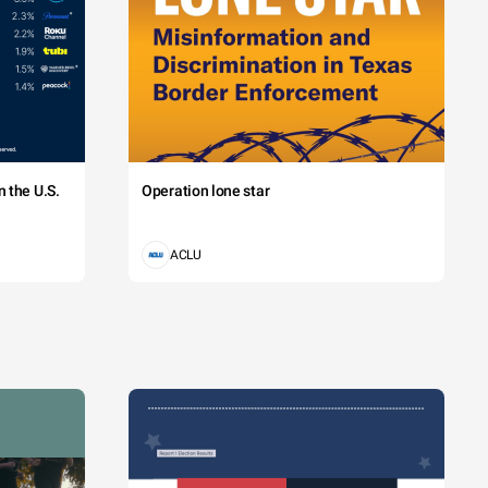
 the U.S.
Operation lone star
ACLU