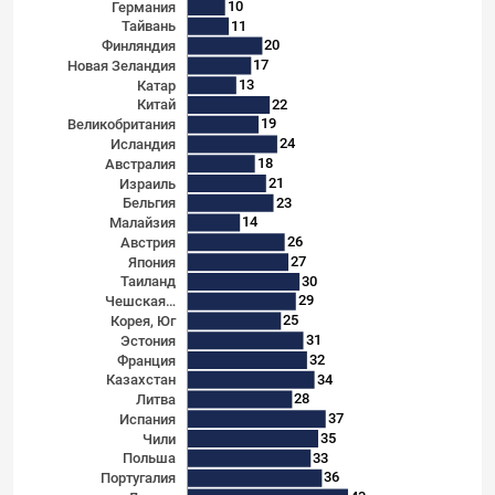
10
Германия
11
Тайвань
20
Финляндия
17
Новая Зеландия
13
Катар
22
Китай
19
Великобритания
24
Исландия
18
Австралия
21
Израиль
23
Бельгия
14
Малайзия
26
Австрия
27
Япония
30
Таиланд
29
Чешская…
25
Корея, Юг
31
Эстония
32
Франция
34
Казахстан
28
Литва
37
Испания
35
Чили
33
Польша
36
Португалия