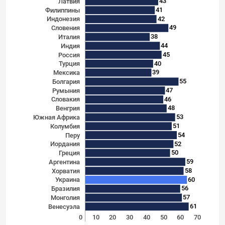
43
Латвия
41
Филиппины
42
Индонезия
49
Словения
38
Италия
44
Индия
45
Россия
40
Турция
39
Мексика
55
Болгария
47
Румыния
46
Словакия
48
Венгрия
53
Южная Африка
51
Колумбия
54
Перу
52
Иордания
50
Греция
59
Аргентина
58
Хорватия
60
Украина
56
Бразилия
57
Монголия
61
Венесуэла
0
10
20
30
40
50
60
70