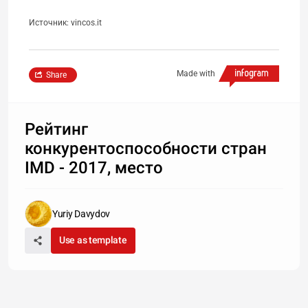
Источник:
vincos.it
Made with
Share
Рейтинг
конкурентоспособности стран
IMD - 2017, место
Yuriy Davydov
Use as template