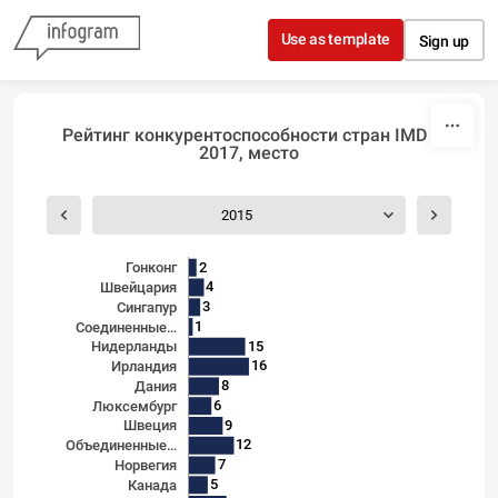
Skip to content
Use as template
Sign up
Рейтинг конкурентоспособности стран IMD -
2017, место
2015
2
Гонконг
4
Швейцария
3
Сингапур
1
Соединенные…
15
Нидерланды
16
Ирландия
8
Дания
6
Люксембург
9
Швеция
12
Объединенные…
7
Норвегия
5
Канада