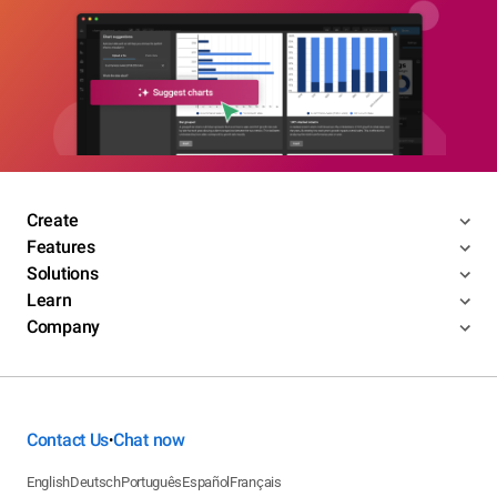
Create
Features
Solutions
Learn
Company
Contact Us
Chat now
•
English
Deutsch
Português
Español
Français