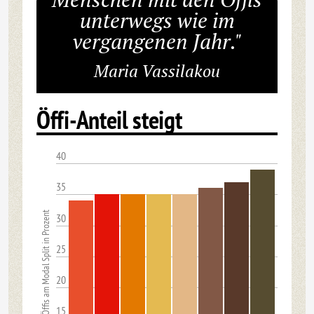
unterwegs wie im
vergangenen Jahr."
Maria Vassilakou
Öffi-Anteil steigt
40
35
Anteil der Öffis am Modal Split in Prozent
30
25
20
15