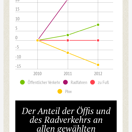
15
10
5
0
-5
-10
-15
2010
2011
2012
Öffentlicher Verkehr
Radfahren
zu Fuß
Pkw
Der Anteil der Öffis und
des Radverkehrs an
allen gewählten