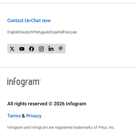
Contact Us
Chat now
•
English
Deutsch
Português
Español
Français
All rights reserved © 2026 Infogram
Terms
&
Privacy
Infogram and Infogr.am are registered trademarks of Prezi, Inc.