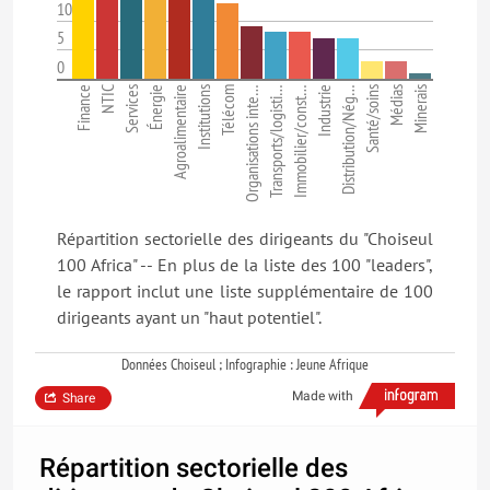
10
5
0
Finance
NTIC
Services
Énergie
Agroalimentaire
Institutions
Télécom
Organisations inte…
Transports/logisti…
Immobilier/const…
Industrie
Distribution/Nég…
Santé/soins
Médias
Minerais
Répartition sectorielle des dirigeants du "Choiseul
100 Africa" -- En plus de la liste des 100 "leaders",
le rapport inclut une liste supplémentaire de 100
dirigeants ayant un "haut potentiel".
Données Choiseul ; Infographie : Jeune Afrique
Made with
Share
Répartition sectorielle des