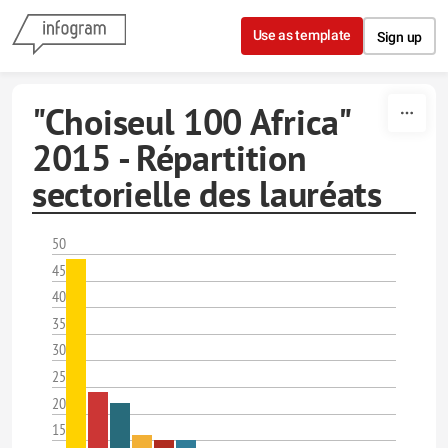
Skip to content
Use as template
Sign up
"Choiseul 100 Africa"
2015 - Répartition
sectorielle des lauréats
50
45
40
35
30
25
20
15