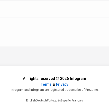
All rights reserved © 2026 Infogram
Terms
&
Privacy
Infogram and Infogr.am are registered trademarks of Prezi, Inc.
English
Deutsch
Português
Español
Français