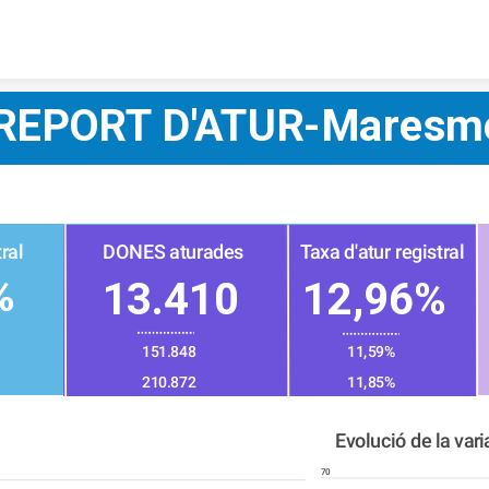
Skip to content
REPORT D'ATUR-Maresm
ral
DONES aturades
Taxa d'atur registral
%
13.410
12,96%
151.848
11,59%
210.872
11,85%
Evolució de la vari
70