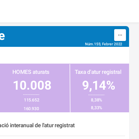
e
Núm.155; Febrer 2022
HOMES aturats
Taxa d'atur registral
10.008
9,14%
115.652
8,38%
8,33%
160.930
ació interanual de l'atur registrat