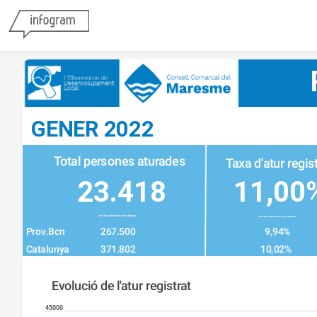
GENER 2022
Total persones aturades
Taxa d'atur regist
23.418
11,00
Prov.Bcn
267.500
9,94%
Catalunya
371.802
10,02%
Evolució de l'atur registrat
45000