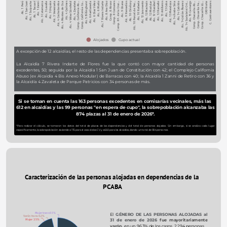
Alc. 10 Chivilcoy
Alc. 12 Modular
Alc. 1 Perú
Alc. 1 Tacuarí
Alc. 3 Lavalle
Alc. 4 Cochabamba
Alc. 4 Vélez Sársfield
Comp. California Co…
Alc. 6 Díaz Vélez
Alc. 8 Ana Díaz
Comp. 8 F. de la Cruz…
Alc. 12 Juramento
Alc. 12 Olazábal
Alc. 13 Cuba
Alc. 14 Cabildo
Alc. 15 Camargo
Comp. Chacarita LG…
Alc. 1 Suipacha
Alc. 3 Catamarca
Alc. 3 Venezuela
Alc. 4 Quilmes
Comp. California Ab…
Alc. 6 Avellaneda
Alc. 7 Rivera Indarte
Comp. 8 Comunes
Alc. 9 Remedios
Alc. 10 Rafaela
Alc. 13 Artilleros
Alc. 14 Árabe Siria
Alc. 14 Scalabrini Ort…
Comp. Chacarita Fe…
C. Contraventores
Alc. 1 San Juan
Alc. 1 Zanni
Alc. 3 Urquiza
Alc. 4 Montes de Oca
Alc. 4 Zavaleta
Alc. 5 Billinghurst
Alc. 6 Muñiz
Comp. 8 Abuso
Alc. 9 Ghana
Alc. 10 Porcel de Per…
Alc. 12 Machaín
Alc. 12 Ramallo
Alc. 13 Mendoza
Alc. 14 Julián Álvarez
Comp. Chacarita Ab…
CAD Norte
Alojados
Cupo actual
A excepción de 12 alcaidías, el resto de las dependencias presentaba sobrepoblación.
La Alcaidía 7 Rivera Indarte de Flores fue la que contó con mayor cantidad de personas 
excedentes, 50; seguida por la Alcaidía 1 San Juan de Constitución con 42; el Complejo California 
Abuso (ex Alcaidía 4 Bis Anexo Modular) de Barracas con 40; la Alcaidía 1 Zanni de Retiro con 36 y 
la Alcaidía 4 Zavaleta de Parque Patricios con 34 personas de más. 
Si se toman en cuenta las 163 personas excedentes en comisarías vecinales, más las 
612 en alcaidías y las 99 personas "en espera de cupo", la sobrepoblación alcanzaba las 
874 plazas al 31 de enero de 2026*.
*Para realizar el cálculo, se tomaron los datos del total de plazas de las dependencias y del total de personas alojadas. Sin embargo, si se analiza cada lugar 
específicamente, la sobrepoblación asciende a 175 para el caso de las CV y a 660 para las alcaidías, dando un total de 934 personas.
Caracterización de las personas alojadas en dependencias de la 
PCABA
Mujer trans 0.1%
El 
GÉNERO DE LAS PERSONAS ALOJADAS al 
Varón trans 0.2%
31 de enero de 2026 
fue mayoritariamente 
Mujer 3.5%
varón,
 en un 96,3% de los casos, 2.294 personas.