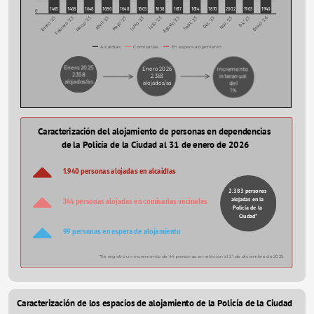
1465
1468
1648
1686
1648
1603
1638
1617
1614
1870
2002
1903
1940
0
Enero '25
Febrero '25
Marzo '25
Abril '25
Mayo '25
Junio '25
Julio '25
Agosto '25
Sept.' 25
Oct. '25
Nov. '25
Dic' 25
Enero '26
Alcaidías
Comisarías
En espera alojamiento
Enero 2025
Enero 2026
Incremento 
2.358
2.383
interanual 
alojados/as
alojados/as
del
1%
Caracterización del alojamiento de personas en dependencias 
de la Policía de la Ciudad al 31 de enero de 2026
1.940 personas alojadas en alcaidías
2.383 personas 
alojadas en la 
344 personas alojadas en comisarías vecinales
Policía de la 
Ciudad*
99 personas en espera de alojamiento
*Se registró un incremento de 44 personas en relación al 31 de diciembre de 
2025.
Caracterización de los espacios de alojamiento de la Policía de la Ciudad