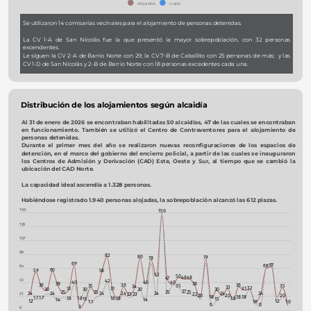
alojados
cupo
Se utilizaron 14 comisarías vecinales para el alojamiento de personas detenidas.
La CV 1-A de San Nicolás fue la que presentó la mayor sobrepoblación, con 32 personas 
excendentes. 
Le siguen la CV 2-A de Barrio Norte con 29; la CV 7-B de Caballito con 25 personas de más;  y las 
CV 1-D de San Nicolás y 2-B de Barrio Norte con 18 personas excedentes cada una. 
Distribución de los alojamientos según alcaidía
Al 31 de enero de 2026 se encontraban habilitadas 50 alcaidías, 47 de las cuales se encontraban 
en funcionamiento. También se utilizó el Centro de Contraventores para el alojamiento de 
personas detenidas.
Durante el primer mes del año se realizaron nuevas reconfiguraciones de los espacios de 
detención, en el marco del gobierno del encierro policial, a partir de las cuales se inauguraron 
los Centros de Admisión y Derivación (CAD) Este, Oeste y Sur, al tiempo que se cambió la 
ubicación del CAD Norte. 
La capacidad ideal ascendía a 1.328 personas.
Habiéndose registrado 1.940 personas alojadas,
la sobrepoblación alcanzó las 612 plazas.
150
150
129
107
86
82
80
79
78
69
67
66
64
60
59
58
52
50
48
48
47
43
42
40
40
40
38
38
36
36
36
35
35
35
34
33
32
31
31
31
30
30
30
30
27
25
25
25
25
24
24
24
24
24
24
24
23
23
21
22
20
20
20
18
18
18
17
17
16
16
16
16
16
15
15
14
14
12
12
11
10
10
6
6
3
0