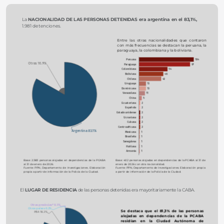
La 
NACIONALIDAD DE LAS PERSONA
S DETENIDAS
era argentina en el 83,1%,
1.981 detenciones.
Entre las otras nacionalidades que contaron 
con más frecuencias se destacan la peruana, la 
paraguaya, la colombiana y la boliviana.
Peruana
104
Otras 16.9%
Paraguaya
97
Colombiana
54
Boliviana
46
Chilena
42
Uruguaya
13
Dominicana
13
Venezolana
11
China
5
Ecuatoriana
2
Española
2
Estadounidense
2
Ucraniana
2
Cubana
2
Centroafricana
2
Argentina 83.1%
Mexicana
1
Brasileña
1
Senegalesa
1
Haitiana
1
Armenia
1
Base: 2.383 personas alojadas en dependencias de la PCABA 
Base: 402 personas alojadas en dependencias de la PCABA al 31 de 
al 31 de enero de 2026.
enero de 2026 con otra nacionalidad. 
Fuente: PPN, Departamento de Investigaciones. Elaboración 
Fuente: PPN, Departamento de Investigaciones. Elaboración propia 
propia a partir de información de la Policía de la Ciudad.
a partir de información de la Policía de la Ciudad.
El 
LUGAR DE RESIDENCIA
 de las personas detenidas era mayoritariamente la CABA.
Otras provincias* 0.3%
Otros países 0.2%
Se destaca que el 81,3% de las personas 
PBA 18.2%
alojadas en dependencias de la PCABA 
residían en la Ciudad Autónoma de 