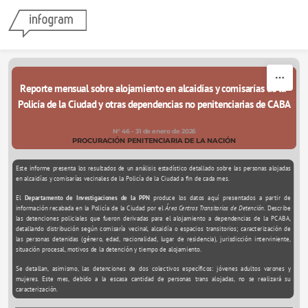
Skip to content
Reporte mensual sobre alojamiento en alcaidías y comisarías de la 
Policía de la Ciudad y otras dependencias no penitenciarias de CABA
N° 46 - 31 de enero de 2026
PROCURACIÓN PENITENCIARIA DE LA NACIÓN
Este informe presenta los resultados de un análisis estadístico detallado sobre las personas alojadas 
en alcaidías y comisarías vecinales de la Policía de la Ciudad a fin de cada mes. 
El 
Departamento de Investigaciones de la PPN 
produce los datos aquí presentados a partir de 
información recabada en la Policía de la Ciudad por el 
Área Centros Transitorios de Detención
. Describe 
las detenciones policiales que fueron derivadas para el alojamiento a dependencias de la PCABA, 
detallando distribución según comisaría vecinal, alcaidía o espacios transitorios; caracterización de 
las personas detenidas (género, edad, nacionalidad, lugar de residencia), jurisdicción interviniente, 
situación procesal, motivos de la detención y tiempo de alojamiento.
Se detallan, asimismo, las detenciones de dos colectivos específicos: jóvenes adultos varones y 
mujeres. Este mes, debido a la escasa cantidad de personas trans alojadas, no se realizará su 
caracterización.