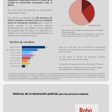
Ciudad se encontraba procesada, 1.421, el 
59,6%. 
Por otro lado, 631 personas se encontraban 
imputadas, el 26,5%.
Por último, se destaca que
 331 personas (el 
13,9%) cumplían condena tanto en alcaidías 
como en comisarías vecinales, 
por lo que no 
podían acceder a los derechos básicos 
Procesado 59.6%
Imputado 26.5%
establecidos en la Ley 24.660, como el régimen 
Base: 2.383 personas alojadas en dependencias de la PCABA al 
de progresividad, el acceso a la educación, el 
31 de enero de 2026.
trabajo, la vinculación familiar garantizada y la 
Fuente: PPN, Departamento de Investigaciones. Elaboración 
asistencia en salud, entre otros.
propia a partir de información de la Policía de la Ciudad.
Montos de condena
Siete de cada diez de las personas condenadas 
Hasta 6 meses
92
alojadas en la PCABA tuvieron penas menores a tres 
De 7 meses a 1 año
61
años, el 70,9%. 
De 1 a 2 años
34
De 2 a 3 años
44
En 92 casos, el 28,2%, las personas estaban 
De 3 a 4 años
34
condenadas a menos de 6 meses.
De 4 a 6 años
24
De 7 a 10 años
24
Se registraron penas mayores a 10 años en 13 casos.
11 años y más
13
Base: 326 personas condenadas con dato de condena alojadas 
en dependencias de la PCABA al 31 de enero de 2026.
*Los datos del campo situación procesal –específicamente cantidad de personas condenadas por tiempo de condena, tipo de delito y 
tiempo de alojamiento en comisaría y alcaidías– de cada reporte mensual, así como del Informe Anual sobre Detenciones con 
Alojamiento se constituyen en un aporte a la dimensión cuantitativa de la investigación “Acerca de una lectura sobre la 'cuestión 
condenatoria'. Penas cortas: La articulación policial-judicial-penitenciaria”.
Motivos de la detención policial 
para las personas alojadas 
70,4% (1.678 casos) de detenciones