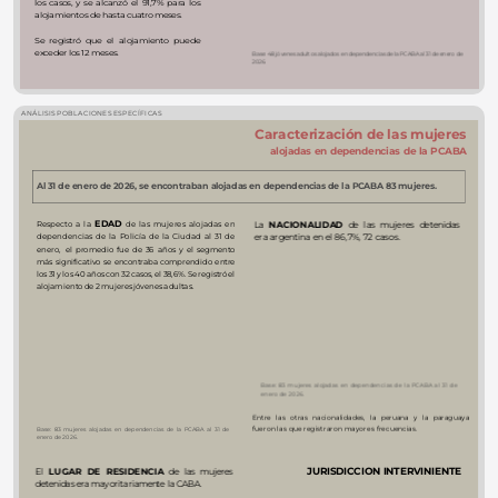
los casos, y se alcanzó el 91,7% para los 
alojamientos de hasta cuatro meses. 
Más de 12 y hasta 24…
1
0
5
10
15
20
25
30
35
40
Se registró que el alojamiento puede 
exceder los 12 meses.
Base: 48 jóvenes adultos alojados en dependencias de la PCABA al 31 de enero de 
2026.
ANÁLISIS POBLACIONES ESPECÍFICAS
Caracterización de las mujeres
alojadas en dependencias de la PCABA
Al 31 de enero de 2026, se encontraban alojadas en dependencias de la PCABA 83 mujeres.
EDAD
Respecto a la
de las mujeres alojadas en 
NACIONALIDAD 
La
de las mujeres detenidas 
dependencias de la Policía de la Ciudad al 31 de 
era argentina en el 86,7%, 72 casos.
enero,
e
l promedio fue de 36 años y el segmento 
más significativo se encontraba comprendido entre 
72
Argentina
los 31 y los 40 años con 32 casos, el 38,6%. Se registró el 
3
Peruana
alojamiento de 2 mujeres jóvenes adultas.
3
Paraguaya
1
Boliviana
40
1
Chilena
32
30
1
Dominicana
24
1
Colombiana
20
17
1
Haitiana
10
8
2
0
Base: 83 mujeres alojadas en dependencias de la PCABA al 31 de 
18 a 20
21 a 30
31 a 40
41 a 50
51 a 60
enero de 2026.
años
años
años
años
años
Franja etaria
Entre las otras nacionalidades, la peruana y la paraguaya 
fueron las que registraron mayores frecuencias. 
Base: 83 mujeres alojadas en dependencias de la PCABA al 31 de 
enero de 2026.
El 
LUGAR DE RESIDENCIA
JURISDICCION INTERVINIENTE
de las mujeres 
detenidas era mayoritariamente la CABA.