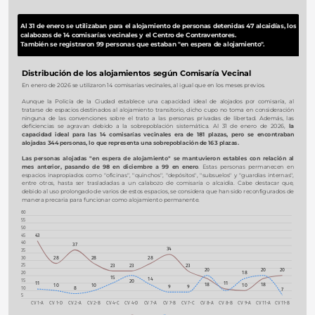
Al 31 de enero se utilizaban para el alojamiento de personas detenidas 47 alcaidías, los 
calabozos de 14 comisarías vecinales y el Centro de Contraventores. 
También se registraron 99 personas que estaban "en espera de alojamiento".
Distribución de los alojamientos según Comisaría Vecinal
En enero de 2026 se utilizaron 14 comisarías vecinales, al igual que en los meses previos.
Aunque la Policía de la Ciudad establece una capacidad ideal de alojados por comisaría, al 
tratarse de espacios destinados al alojamiento transitorio, dicho cupo no toma en consideración 
ninguna de las convenciones sobre el trato a las personas privadas de libertad. Además, las 
deficiencias se agravan debido a la sobrepoblación sistemática. Al 31 de enero de 2026, 
la 
capacidad ideal para las 14 comisarías vecinales era de 181 plazas, pero se encontraban 
alojadas 344 personas, lo que representa una sobrepoblación de 163 plazas.
Las personas alojadas "en espera de alojamiento" se mantuvieron estables con relación al 
mes anterior, pasando de 98 en diciembre a 99 en enero
. Estas personas permanecen en 
espacios inapropiados como "oficinas", "quinchos", "depósitos", "subsuelos" y "guardias internas", 
entre otros, hasta ser trasladadas a un calabozo de comisaría o alcaidía. Cabe destacar que, 
debido al uso prolongado de varios de estos espacios, se considera que han sido reconfigurados de 
manera precaria para funcionar como alojamiento permanente.
60
55
50
43
45
40
37
34
35
28
28
28
30
23
23
23
25
20
20
20
18
20
15
14
15
20
11
11
18
18
10
10
10
9
9
8
10
7
5
CV 1-A
CV 1-D
CV 2-A
CV 2-B
CV 4-C
CV 4-D
CV 7-A
CV 7-B
CV 7-C
CV 8-A
CV 8-B
CV 9-A
CV 11-A
CV 11-B