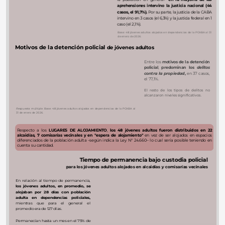
aprehensiones intervino la justicia nacional (44 
casos, el 91,7%).
 Por su parte, la justicia de la CABA 
intervino en 3 casos (el 6,3%) 
y
 la justicia federal en 1 
caso (el 2,1%).
Nacional 91.7%
Base: 48 jóvenes adultos alojados en dependencias de la PCABA al 31 
de enero de 2026.
Motivos de la detención policial 
de jóvenes adultos
Entre los 
motivos de la detención 
policial
, 
predominan los 
delitos 
contra la propiedad
, 
en 37 casos, 
el 77,1%. 
El resto de los tipos de delitos no 
alcanzaron niveles significativos.
Respuesta múltiple.
Base: 48 jóvenes adultos alojados en dependencias de la PCABA al 
31 de enero de 2026.
Respecto a los 
LUGARES DE ALOJAMIENTO
, 
los 48 jóvenes adultos fueron distribuidos en 22 
alcaidías, 7 comisarías vecinales y en "espera de alojamiento" 
en vez de ser alojados en espacios 
diferenciados de la población adulta –según indica la Ley N° 24.660– lo cual sería posible teniendo en 
cuenta su cantidad.
Tiempo de permanencia bajo custodia policial
para los jóvenes adultos alojados en alcaidías y comisarías vecinales
En relación al tiempo de permanencia,
los jóvenes adultos, en promedio, se 
alojaban por 28 días con población 
Hasta 1 mes
36
adulta en dependencias policiales, 
mientras que para el general el 
Más de 1 mes y hasta…
8
promedio era de 127 días.
Más de 4 y hasta 8…
3
Permanecían hasta un mes en el 75% de 