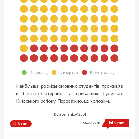
В будинку
В квартирі
В гуртожитку
Найбільше російськомовних студентів проживає
в багатоквартирних та приватних будинках
Київського регіону. Переважно, це чоловіки.
©StepanenkoV, 2014
Made with
Share