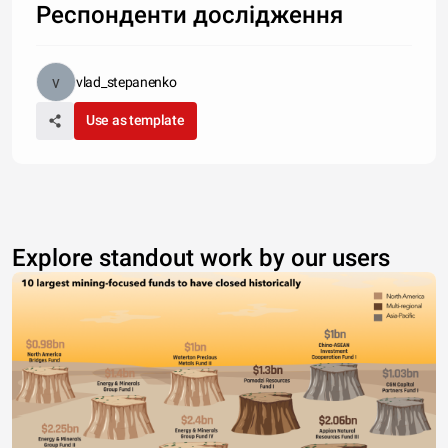
Респонденти дослідження
vlad_stepanenko
Use as template
Explore standout work by our users