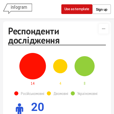
Skip to content
Use as template
Sign up
Респонденти
дослідження
14
4
8
Російськомовні
Двомовні
Україномовні
20