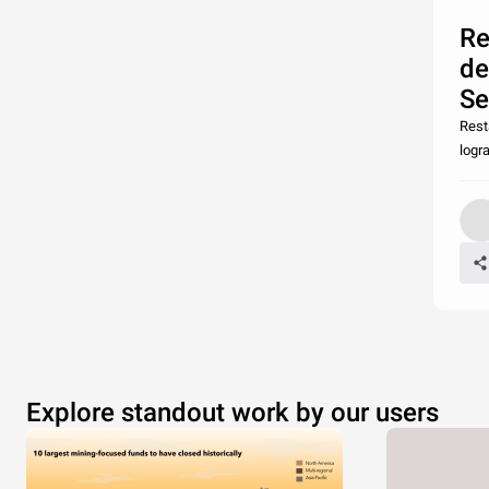
Re
de
Se
Rest
logr
Explore standout work by our users