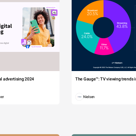
tal advertising 2024
The Gauge™: TV viewing trends in
wer
Nielsen