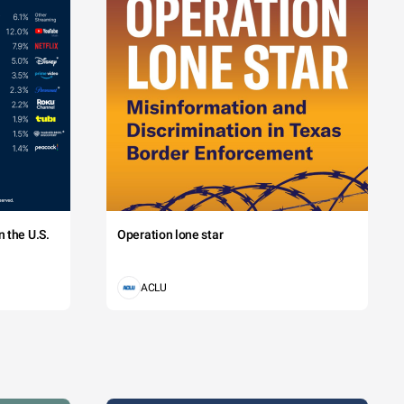
 the U.S.
Operation lone star
ACLU