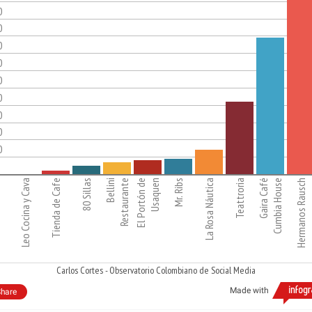
0
0
0
0
0
0
0
0
0
Leo Cocina y Cava
Tienda de Cafe
80 Sillas
Bellini
Restaurante
El Portón de
Usaquen
Mr. Ribs
La Rosa Náutica
Teattroria
Gaira Café
Cumbia House
Hermanos Rausch
Carlos Cortes - Observatorio Colombiano de Social Media
Made with
hare