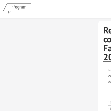
R
c
F
2
R
c
d
1
1