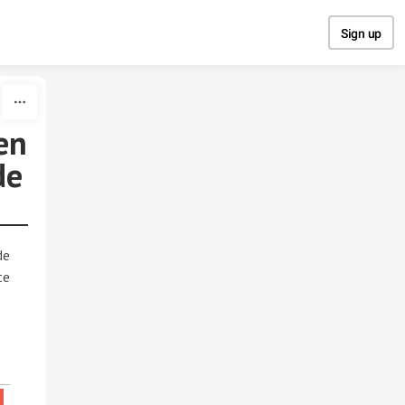
Sign up
en
de
de
te