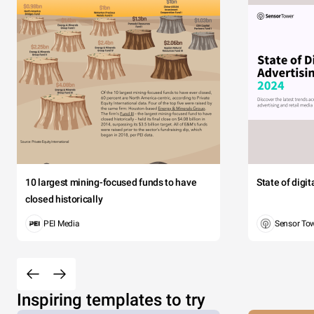
10 largest mining-focused funds to have
State of digi
closed historically
PEI Media
Sensor To
Inspiring templates to try