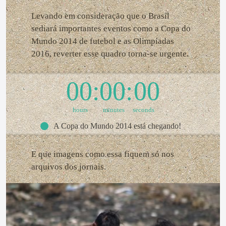
Levando em consideração que o Brasil
sediará importantes eventos como a Copa do
Mundo 2014 de futebol e as Olimpíadas
2016, reverter esse quadro torna-se urgente.
00
00
00
hours
minutes
seconds
A Copa do Mundo 2014 está chegando!
E que imagens como essa fiquem só nos
arquivos dos jornais.