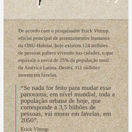
De acordo com o pesquisador Erick Vittrup,
oficial principal de assentamentos humanos
da ONU-Habitat, hoje existem 124 milhões
de pessoas pobres vivendo nas cidades, o que
equivale a cerca de 25% da população total
da América Latina. Destes, 111 milhões
moram em favelas.
“Se nada for feito para mudar esse
panorama, em nível mundial, toda a
população urbana de hoje, que
corresponde a 3,5 bilhões de
pessoas, vai morar em favelas, em
2050”.
Erick Vittrup