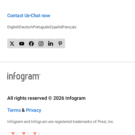
Contact Us
Chat now
•
English
Deutsch
Português
Español
Français
All rights reserved © 2026 Infogram
Terms
&
Privacy
Infogram and Infogr.am are registered trademarks of Prezi, Inc.