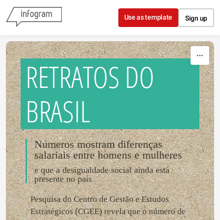
Skip to content
Use as template
Sign up
RETRATOS DO
BRASIL
Números mostram diferenças
salariais entre homens e mulheres
e que a desigualdade social ainda está
presente no país
Pesquisa do Centro de Gestão e Estudos
Estratégicos (CGEE) revela que o número de