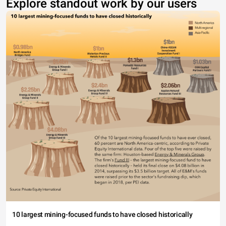
Explore standout work by our users
10 largest mining-focused funds to have closed historically