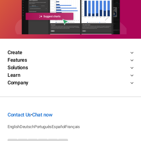
Create
Features
Solutions
Learn
Company
Contact Us
Chat now
•
English
Deutsch
Português
Español
Français