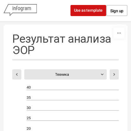
Skip to content
Use as template
Sign up
Результат анализа
ЭОР
Техника
40
35
30
25
20