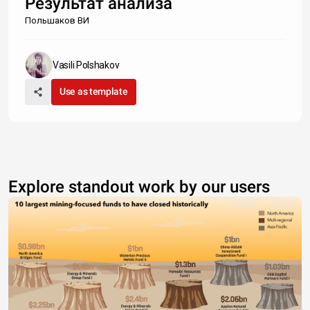
Результат анализа
Польшаков ВИ
Vasili Polshakov
Use as template
Explore standout work by our users