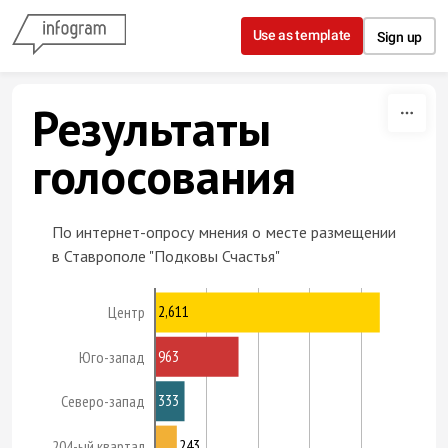
Skip to content
Use as template
Sign up
Результаты
голосования
По интернет-опросу мнения о месте размещении
в Ставрополе "Подковы Счастья"
2,611
Центр
963
Юго-запад
333
Северо-запад
243
204-ый квартал