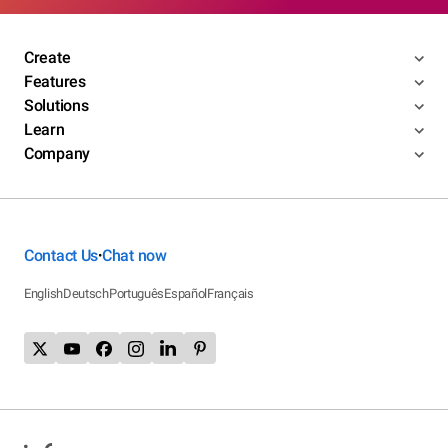
Create
Features
Solutions
Learn
Company
Contact Us
Chat now
•
English
Deutsch
Português
Español
Français