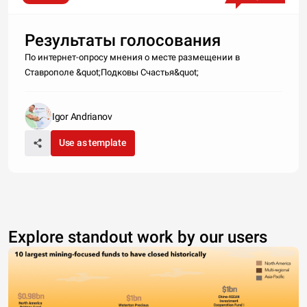
Результаты голосования
По интернет-опросу мнения о месте размещении в
Ставрополе &quot;Подковы Счастья&quot;
Igor Andrianov
Use as template
Explore standout work by our users