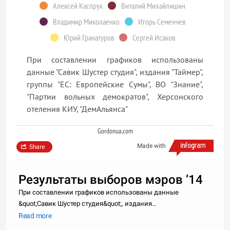
Алексей Каспрук
Виталий Михайлишин
Владимир Миколаенко
Игорь Семенчев
Юрий Гранатуров
Сергей Исаков
При составлении графиков использованы
данные "Савик Шустер студия", издания "Таймер",
группы "ЕС: Европейские Сумы", ВО "Знание",
"Партии вольных демократов", Херсонского
отеления КИУ, "ДемАльянса"
Gordonua.com
Made with
Share
Результаты выборов мэров ’14
При составлении графиков использованы данные
&quot;Савик Шустер студия&quot;, издания
&quot;Таймер&quot;, группы &quot;ЕС: Европейские
Read more
Сумы&quot;, ВО &quot;Знание&quot;, &quot;Партии вольных