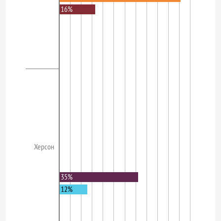
16%
Херсон
35%
12%