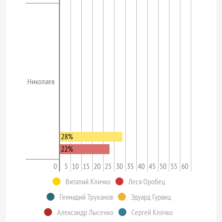
Николаев
28%
22%
0
5
10
15
20
25
30
35
40
45
50
55
60
Виталий Кличко
Леся Оробец
Геннадий Труханов
Эдуард Гурвиц
Александр Лысенко
Сергей Клочко