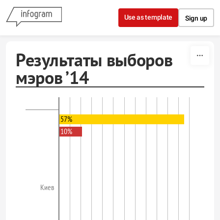
Skip to content
Use as template
Sign up
Результаты выборов
мэров ’14
57%
10%
Киев