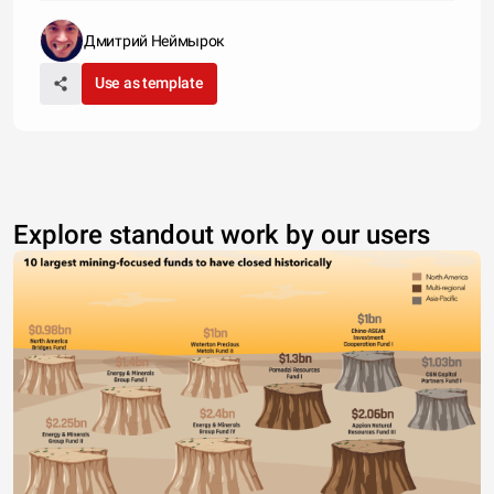
демократов&quot;, Херсонского отеления КИУ,
&quot;ДемАльянса&quo
Дмитрий Неймырок
Use as template
Explore standout work by our users