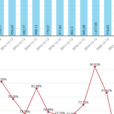
1.017,69
8,17
650,65
682,77
808,12
779,57
811,82
845,88
916,82
802,3
12
2012-12-12
2013-12-12
2014-12-12
2015-12-12
2016-12-12
2017-12-12
2018-12-12
2019-12-12
2020-12-12
2021
90,93%
,56%
82,98%
81,42%
79,26%
77,12%
74,48%
73,76%
73,20%
72,95%