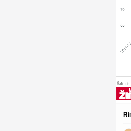
70
65
2011-1
Šaltinis
Ri