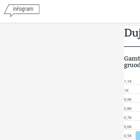
Duj
Gamti
gruod
1,1K
1K
0,9K
0,8K
0,7K
0,6K
0,5K