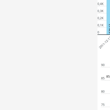
0,4K
0,3K
0,2K
0,1K
57
0
2011-12-
90
85
85
80
75