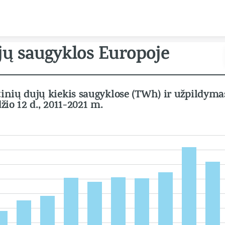
Skip to content
ų saugyklos Europoje
nių dujų kiekis saugyklose (TWh) ir užpildymas
žio 12 d., 2011-2021 m.