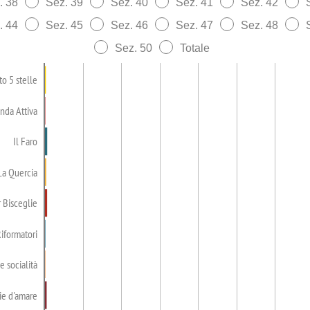
. 38
Sez. 39
Sez. 40
Sez. 41
Sez. 42
. 44
Sez. 45
Sez. 46
Sez. 47
Sez. 48
Sez. 50
Totale
o 5 stelle
nda Attiva
Il Faro
La Quercia
 Bisceglie
iformatori
 socialità
ie d'amare