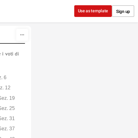
Use as template
Sign up
i voti di
. 6
z. 12
Sez. 19
Sez. 25
Sez. 31
Sez. 37