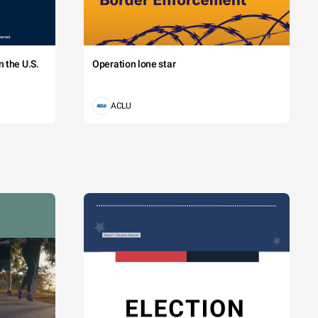
 the U.S.
Operation lone star
ACLU