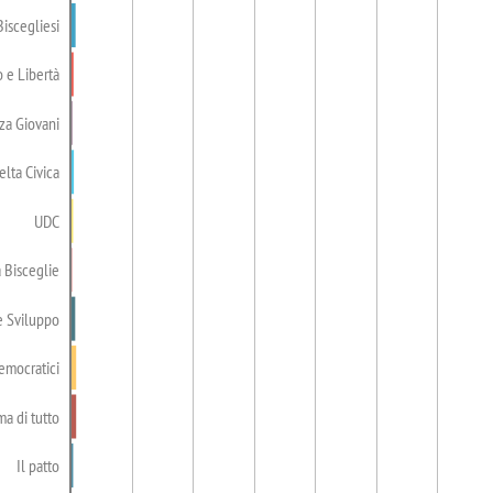
Biscegliesi
 e Libertà
za Giovani
elta Civica
UDC
 Bisceglie
e Sviluppo
emocratici
ma di tutto
Il patto