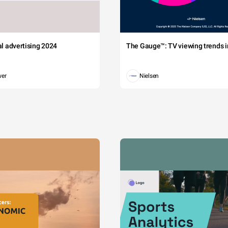
tal advertising 2024
The Gauge™: TV viewing trends in
wer
Nielsen