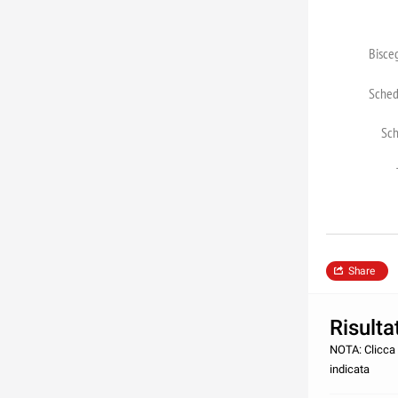
Bisceg
Sched
Sch
Share
Risultat
NOTA: Clicca s
indicata