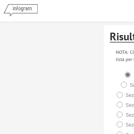
Risult
NOTA: Cl
lista per
S
Sez
Sez
Sez
Sez