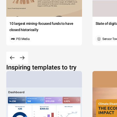
10 largest mining-focused funds to have
State of digi
closed historically
PEI Media
Sensor To
Inspiring templates to try