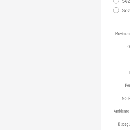
Sez
Sez
Moviment
O
Per
Noi R
Ambiente e
Biscegl