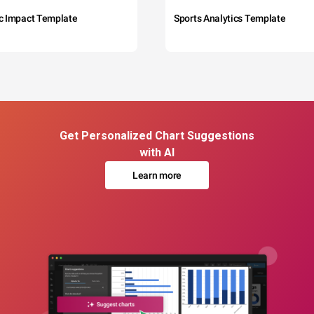
c Impact Template
Sports Analytics Template
Get Personalized Chart Suggestions
with AI
Learn more