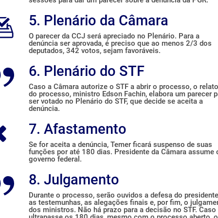
sessões para dar um parecer sobre a denúncia da PGR.
5. Plenário da Câmara
O parecer da CCJ será apreciado no Plenário. Para a
denúncia ser aprovada, é preciso que ao menos 2/3 dos
deputados, 342 votos, sejam favoráveis.
6. Plenário do STF
Caso a Câmara autorize o STF a abrir o processo, o relato
do processo, ministro Edson Fachin, elabora um parecer p
ser votado no Plenário do STF, que decide se aceita a
denúncia.
7. Afastamento
Se for aceita a denúncia, Temer ficará suspenso de suas
funções por até 180 dias. Presidente da Câmara assume 
governo federal.
8. Julgamento
Durante o processo, serão ouvidos a defesa do presidente
as testemunhas, as alegações finais e, por fim, o julgame
dos ministros. Não há prazo para a decisão no STF. Caso
ultrapasse os 180 dias, mesmo com o processo aberto, o