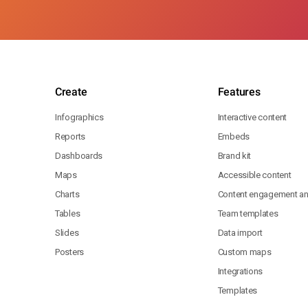
Create
Features
Infographics
Interactive content
Reports
Embeds
Dashboards
Brand kit
Maps
Accessible content
Charts
Content engagement ana
Tables
Team templates
Slides
Data import
Posters
Custom maps
Integrations
Templates