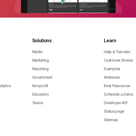
Solutions
Learn
Media
Help & Tutorials
Marketing
Customer Stories
Reporting
Examples
Government
Webinars
lytics
Nonprofit
Best Resources
Education
Schedule a Demo
Teams
Developer API
Status page
Sitemap