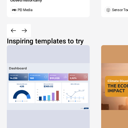
closed historically
PEI Media
Sensor To
Inspiring templates to try