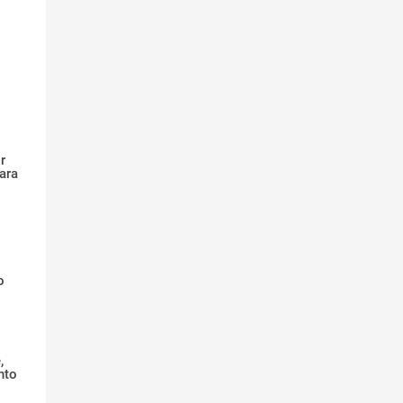
r
ara
o
,
nto