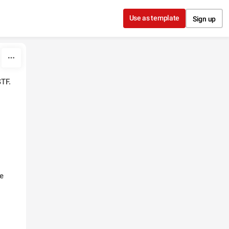
Use as template
Sign up
TF.
se