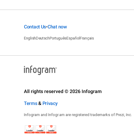
Contact Us
Chat now
•
English
Deutsch
Português
Español
Français
All rights reserved © 2026 Infogram
Terms
&
Privacy
Infogram and Infogr.am are registered trademarks of Prezi, Inc.