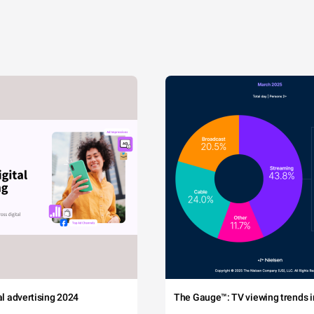
tal advertising 2024
The Gauge™: TV viewing trends in