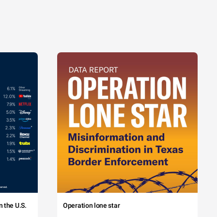
 the U.S.
Operation lone star