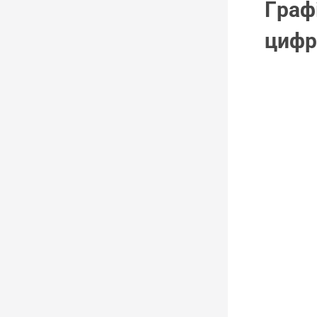
Графі
цифр