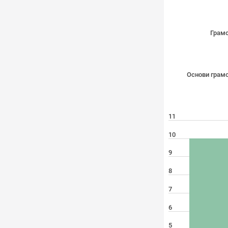
Грамо
Основи грамо
11
10
9
8
7
6
5