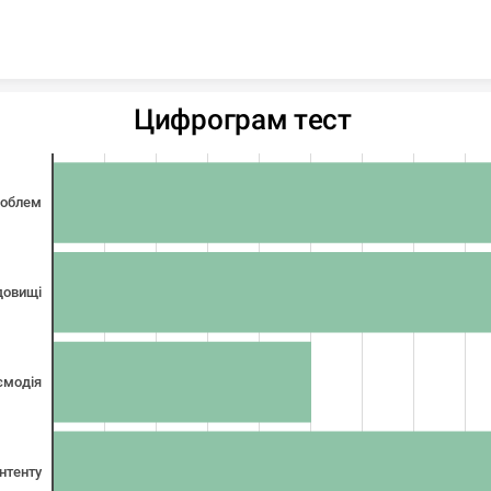
Skip to content
Цифрограм тест 
роблем
довищі
ємодія
нтенту