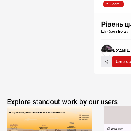
Share
Рівень ц
Штибель Богдан
Богдан Ш
Use as 
Explore standout work by our users