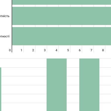
тність
тності
0
1
2
3
4
5
6
7
8