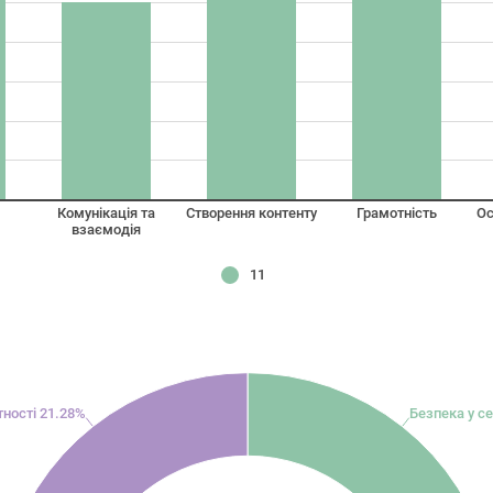
Комунікація та
Створення контенту
Грамотність
Ос
взаємодія
11
ності 21.28%
Безпека у с