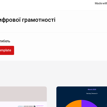
Made wit
ифрової грамотності
тибель
template