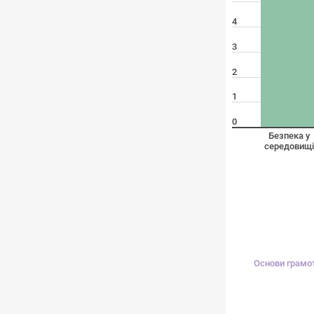
4
3
2
1
0
Безпека у
середовищі
Основи грамот