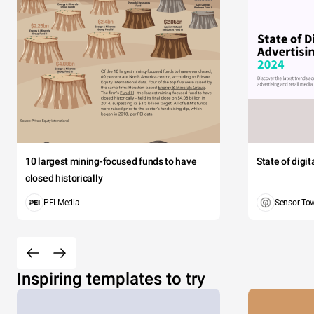
10 largest mining-focused funds to have
State of digi
closed historically
PEI Media
Sensor To
Inspiring templates to try