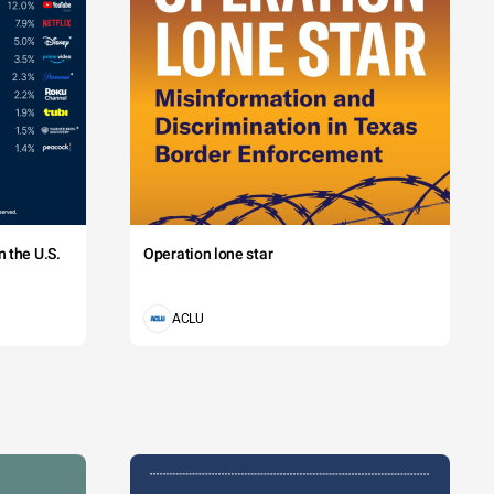
 the U.S.
Operation lone star
ACLU