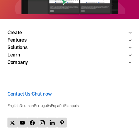
Create
Features
Solutions
Learn
Company
Contact Us
Chat now
•
English
Deutsch
Português
Español
Français