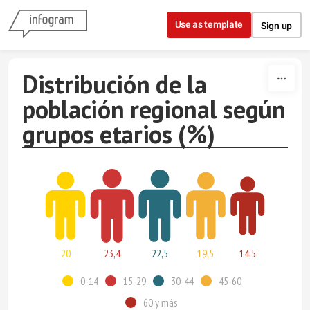
Skip to content
Use as template
Sign up
Distribución de la
población regional según
grupos etarios (%)
20
23,4
22,5
19,5
14,5
0-14
15-29
30-44
45-60
60 y más