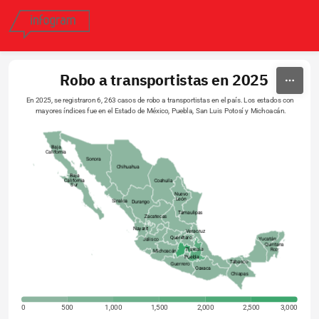
Skip to content
Robo a transportistas en 2025
En 2025, se registraron 6, 263 casos de robo a transportistas en el país. Los estados con 
mayores índices fue en el Estado de México, Puebla, San Luis Potosí y Michoacán.
Baja
California
Sonora
Chihuahua
Baja
California
Coahuila
Sur
Nuevo
León
Sinaloa
Durango
Tamaulipas
Zacatecas
Nayarit
Veracruz
Querétaro
Yucatán
Jalisco
Quintana
Tlaxcala
Roo
Michoacán
Puebla
Tabasco
Guerrero
Oaxaca
Chiapas
0
500
1,000
1,500
2,000
2,500
3,000