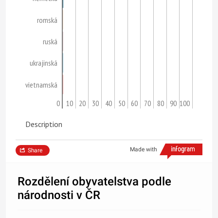
romská
ruská
ukrajinská
vietnamská
0
10
20
30
40
50
60
70
80
90
100
Description
Made with
Share
Rozdělení obyvatelstva podle
národnosti v ČR