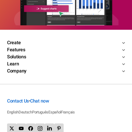
Create
Features
Solutions
Learn
Company
Contact Us
Chat now
•
English
Deutsch
Português
Español
Français