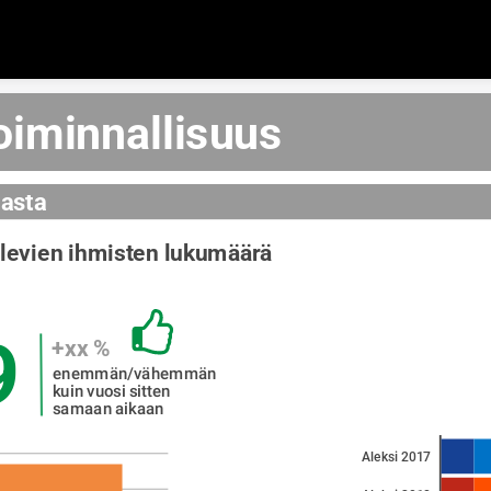
Skip to content
oiminnallisuus
asta
Keskusta-alueella oleskelevien ja vierailevien ihmisten lukumäärä  
17 344 209    
+xx %
enemmän/vähemmän 
kuin vuosi sitten 
samaan aikaan
Aleksi 2017