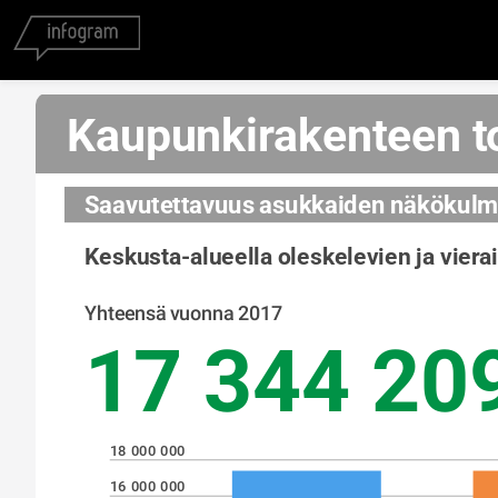
Kaupunkirakenteen t
Saavutettavuus asukkaiden näkökulm
Yhteensä vuonna 2017
18 000 000
16 000 000