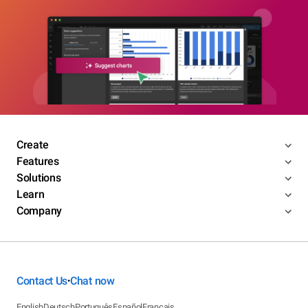
Create
Features
Solutions
Learn
Company
Contact Us
Chat now
•
English
Deutsch
Português
Español
Français