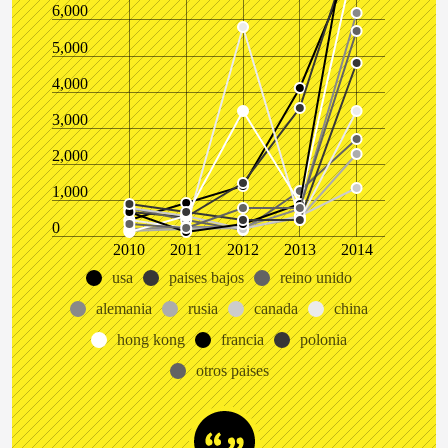
6,000
5,000
4,000
3,000
2,000
1,000
0
2010
2011
2012
2013
2014
usa
paises bajos
reino unido
alemania
rusia
canada
china
hong kong
francia
polonia
otros paises