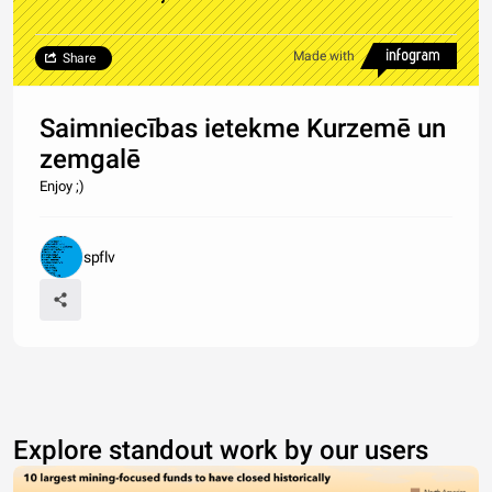
Made with
Share
Saimniecības ietekme Kurzemē un
zemgalē
Enjoy ;)
spflv
Explore standout work by our users