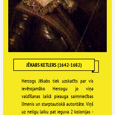
JĒKABS KETLERS (1642-1682)
Hercogs Jēkabs tiek uzskatīts par vis
ievērojamāko Hercogu jo viņa
valdīšanas laikā pieauga saimniecības
līmenis un starptautiskā autoritāte. Viņš
uz neilgu laiku pat ieguva 2 kolonijas -