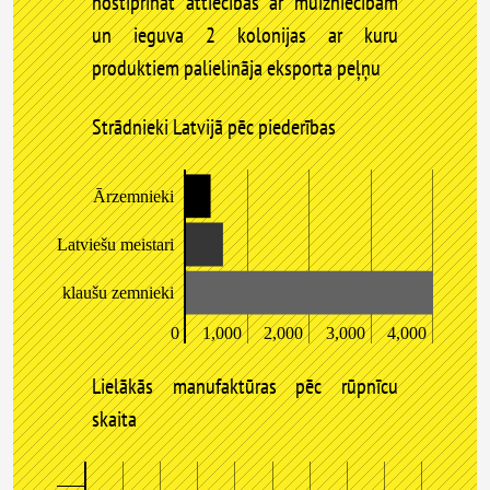
nostiprināt attiecības ar muižniecībām
un ieguva 2 kolonijas ar kuru
produktiem palielināja eksporta peļņu
Strādnieki Latvijā pēc piederības
Ārzemnieki
Latviešu meistari
klaušu zemnieki
0
1,000
2,000
3,000
4,000
Lielākās manufaktūras pēc rūpnīcu
skaita