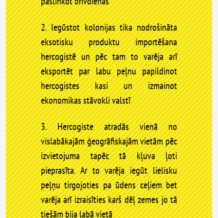
paslinkot brīvdienās
2. Iegūstot kolonijas tika nodrošināta
eksotisku produktu importēšana
hercogistē un pēc tam to varēja arī
eksportēt par labu peļnu papildinot
hercogistes kasi un izmainot
ekonomikas stāvokli valstī
3. Hercogiste atradās vienā no
vislabākajām ģeogrāfiskajām vietām pēc
izvietojuma tapēc tā kļuva ļoti
pieprasīta. Ar to varēja iegūt lielisku
peļņu tirgojoties pa ūdens ceļiem bet
varēja arī izraisīties karš dēļ zemes jo tā
tiešām bija labā vietā