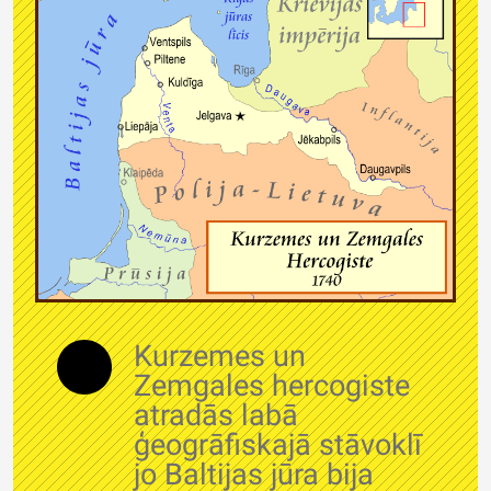
Kurzemes un
Zemgales hercogiste
atradās labā
ģeogrāfiskajā stāvoklī
jo Baltijas jūra bija