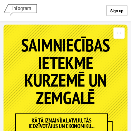
Skip to content
Sign up
SAIMNIECĪBAS
IETEKME
KURZEMĒ UN
ZEMGALĒ
KĀ TĀ IZMAINĪJA LATVIJU, TĀS
IEDZĪVOTĀJUS UN EKONOMIKU...