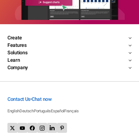
Create
Features
Solutions
Learn
Company
Contact Us
Chat now
•
English
Deutsch
Português
Español
Français