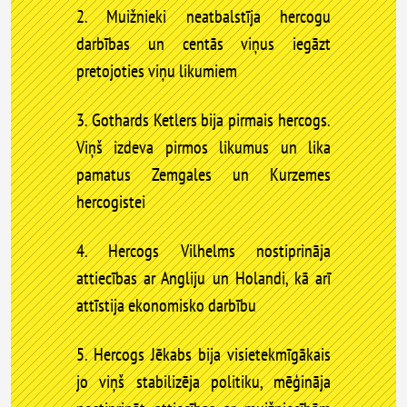
2. Muižnieki neatbalstīja hercogu
darbības un centās viņus iegāzt
pretojoties viņu likumiem
3. Gothards Ketlers bija pirmais hercogs.
Viņš izdeva pirmos likumus un lika
pamatus Zemgales un Kurzemes
hercogistei
4. Hercogs Vilhelms nostiprināja
attiecības ar Angliju un Holandi, kā arī
attīstija ekonomisko darbību
5. Hercogs Jēkabs bija visietekmīgākais
jo viņš stabilizēja politiku, mēģināja