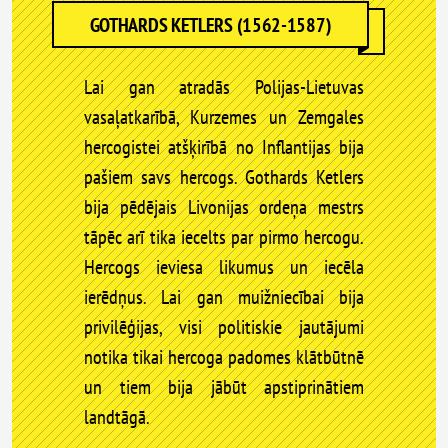
GOTHARDS KETLERS (1562-1587)
Lai gan atradās Polijas-Lietuvas
vasaļatkarībā, Kurzemes un Zemgales
hercogistei atšķirībā no Inflantijas bija
pašiem savs hercogs. Gothards Ketlers
bija pēdējais Livonijas ordeņa mestrs
tāpēc arī tika iecelts par pirmo hercogu.
Hercogs ieviesa likumus un iecēla
ierēdņus. Lai gan muižniecībai bija
privilēģijas, visi politiskie jautājumi
notika tikai hercoga padomes klātbūtnē
un tiem bija jābūt apstiprinātiem
landtāgā.