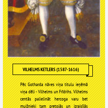
VILHELMS KETLERS (1587-1616)
Pēc Gotharda nāves viņa titulu ieņēmā
viņa dēli - Vilhelms un Frīdrihs. Vilhelms
centās palielināt hercoga varu bet
muižnieki tam pretojās un izraisījās