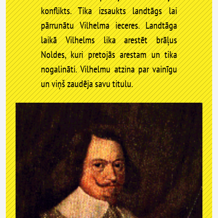
konflikts. Tika izsaukts landtāgs lai
pārrunātu Vilhelma ieceres. Landtāga
laikā Vilhelms lika arestēt brāļus
Noldes, kuri pretojās arestam un tika
nogalināti. Vilhelmu atzina par vainīgu
un viņš zaudēja savu titulu.