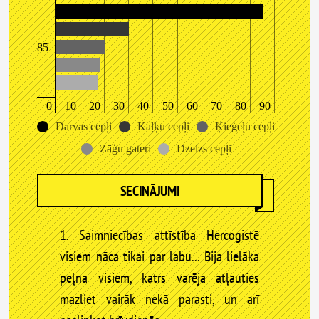
85
0
10
20
30
40
50
60
70
80
90
Darvas cepļi
Kaļķu cepļi
Ķieģeļu cepļi
Zāģu gateri
Dzelzs cepļi
SECINĀJUMI
1. Saimniecības attīstība Hercogistē
visiem nāca tikai par labu... Bija lielāka
peļna visiem, katrs varēja atļauties
mazliet vairāk nekā parasti, un arī