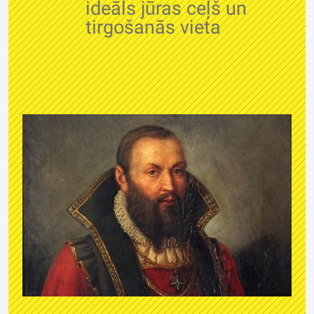
ideāls jūras ceļš un
tirgošanās vieta