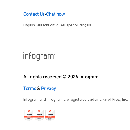
Contact Us
Chat now
•
English
Deutsch
Português
Español
Français
All rights reserved © 2026 Infogram
Terms
&
Privacy
Infogram and Infogr.am are registered trademarks of Prezi, Inc.