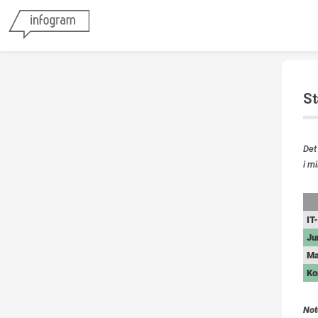
St
Det
i m
so
IT
Ju
Ma
Ko
Not