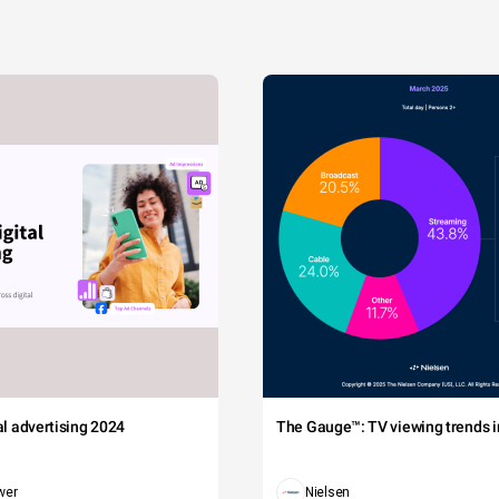
tal advertising 2024
The Gauge™: TV viewing trends in
wer
Nielsen