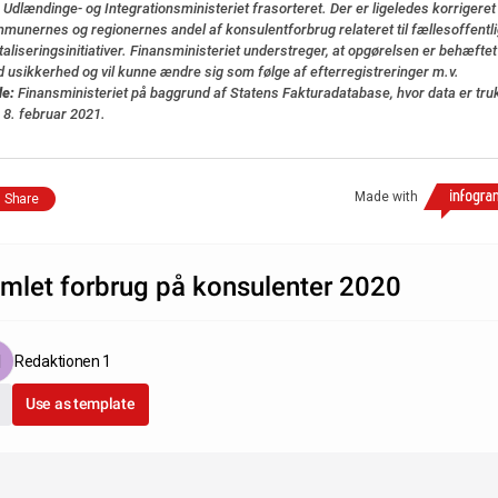
 Udlændinge- og Integrationsministeriet frasorteret. Der er ligeledes korrigeret
munernes og regionernes andel af konsulentforbrug relateret til fællesoffentl
italiseringsinitiativer. Finansministeriet understreger, at opgørelsen er behæftet
 usikkerhed og vil kunne ændre sig som følge af efterregistreringer m.v.
de:
Finansministeriet på baggrund af Statens Fakturadatabase, hvor data er tru
 8. februar 2021.
Made with
Share
mlet forbrug på konsulenter 2020
Redaktionen 1
Use as template