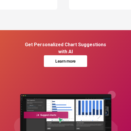
Get Personalized Chart Suggestions
with AI
Learn more