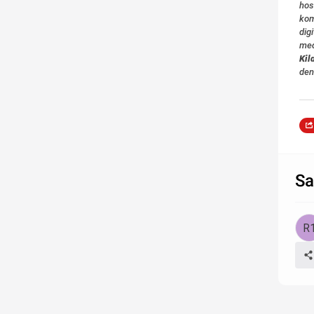
hos
kom
dig
med
Kil
den
Sa