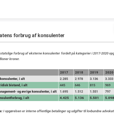
Skip to content
atens forbrug af konsulenter
 statslige forbrug af eksterne konsulenter fordelt på kategorier i 2017-2020 opg
illioner kroner.
2017
2018
2019
2020
rt
-konsulenter, i alt
2.285
2.978
3.136
3.333
ridisk bistand, i alt
445
646
815
969
nagement- og øvrige konsulenter, i alt
1.695
1.512
1.551
797
nsulentforbrug, i alt
4.425
5.136
5.501
5.09
e:
I opgørelsen er interne offentlige betalinger og udgifter til lovbundne advokat