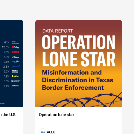
 the U.S.
Operation lone star
ACLU