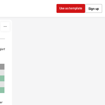
Use as template
Sign up
jort
8
er