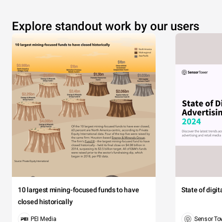
Explore standout work by our users
10 largest mining-focused funds to have
State of digi
closed historically
PEI Media
Sensor To