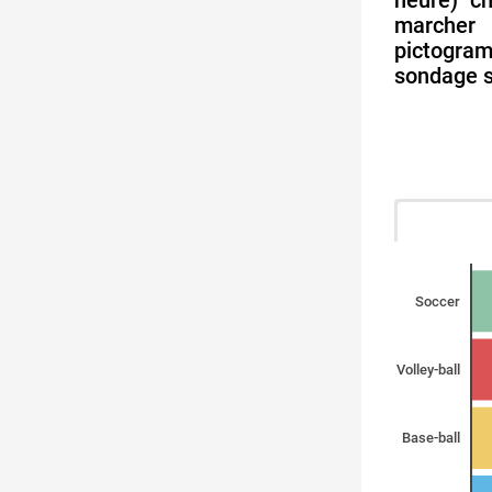
heure) ch
marcher 
pictogra
sondage s
Soccer
Volley-ball
Base-ball