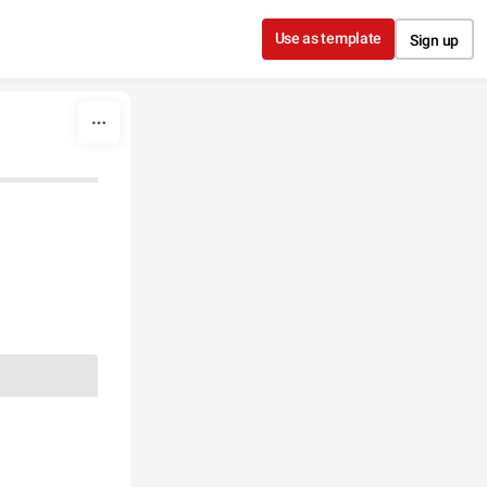
Use as template
Sign up