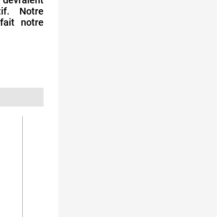
 devraient
if. Notre
ait notre