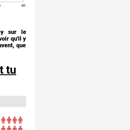
5
40
ey sur le
ir qu'il y
uvent, que
t tu