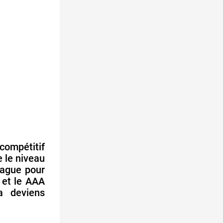
compétitif
e le niveau
eague pour
 et le AAA
a deviens