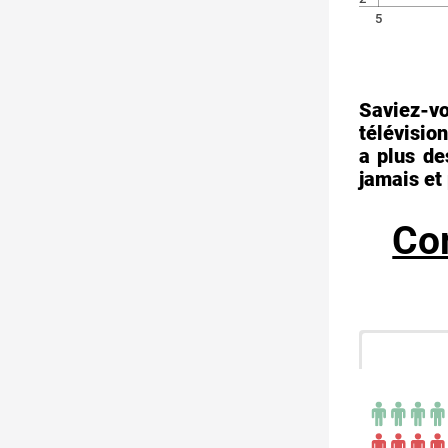
5
Saviez-v
télévisio
a plus de
jamais et 
Com