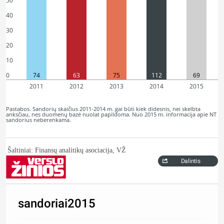
50
40
30
20
10
0
74
63
75
112
69
2011
2012
2013
2014
2015
Pastabos. Sandorių skaičius 2011-2014 m. gai būti kiek didesnis, nei skelbta
anksčiau, nes duomenų bazė nuolat papildoma. Nuo 2015 m. informacija apie NT
sandorius neberenkama.
Šaltiniai: Finansų analitikų asociacija, VŽ
Dalintis
sandoriai2015