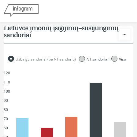
Skip to content
Lietuvos įmonių įsigijimų–susijungimų
sandoriai
Užbaigti sandoriai (be NT sandorių)
NT sandoriai
Viso
120
110
100
90
80
70
60