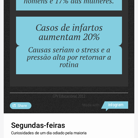
homens e 17% das mulheres.
Casos de infartos
aumentam 20%
Causas seriam o stress e a
pressão alta por retornar a
rotina
CPV Educacional 2012
Made with
Share
Segundas-feiras
Curiosidades de um dia odiado pela maioria