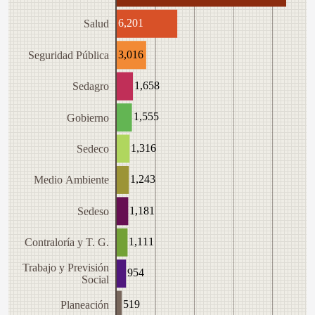
6,201
Salud
3,016
Seguridad Pública
1,658
Sedagro
1,555
Gobierno
1,316
Sedeco
1,243
Medio Ambiente
1,181
Sedeso
1,111
Contraloría y T. G.
Trabajo y Previsión
954
Social
519
Planeación