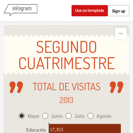
Skip to content
Use as template
Sign up
SEGUNDO
CUATRIMESTRE
TOTAL DE VISITAS
2013
Mayo
Junio
Julio
Agosto
17,353
Educación