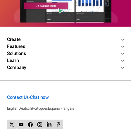
Create
Features
Solutions
Learn
Company
Contact Us
Chat now
•
English
Deutsch
Português
Español
Français