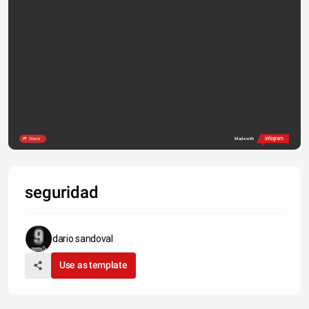
Share
Made with
seguridad
dario sandoval
Use as template