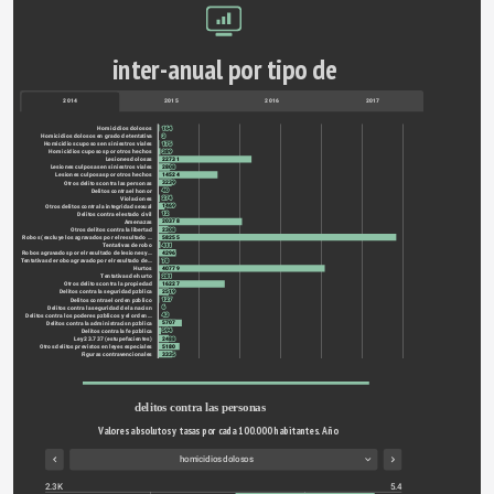
inter-anual por tipo de 
delitos
2014
2015
2016
2017
164
Homicidios dolosos
3
Homicidios dolosos en grado de tentativa
175
Homicidios cuposos en siniestros viales
389
Homicidios cuposos por otros hechos
22731
Lesiones dolosas
2808
Lesiones culposas en siniestros viales
14524
Lesiones culposas por otros hechos
3239
Otros delitos contra las personas
40
Delitos contra el honor
274
Violaciones
1469
Otros delitos contra la integridad sexual
12
Delitos contra el estado civil
20378
Amenazas
2308
Otros delitos contra la libertad
58255
Robos (excluye los agravados por el resultado …
411
Tentativas de robo
4296
Robos agravados por el resultado de lesiones y…
78
Tentativas de robo agravado por el resultado de…
40779
Hurtos
281
Tentativas de hurto
16227
Otros delitos contra la propiedad
2519
Delitos contra la seguridad pzblica
127
Delitos contra el orden pzblico
6
Delitos contra la seguridad de la nacisn
43
Delitos contra los poderes pzblicos y el orden…
5707
Delitos contra la administracisn pzblica
594
Delitos contra la fe pzblica
2488
Ley 23.737 (estupefacientes)
5180
Otros delitos previstos en leyes especiales
3335
Figuras contravencionales
delitos contra las personas
Valores absolutos y tasas por cada 100.000 habitantes. Año 
2017. 
homicidios dolosos
2.3K
5.4