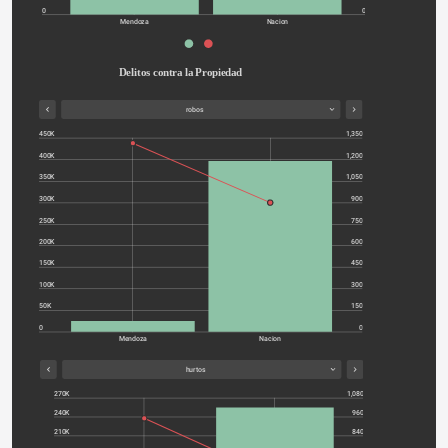
0
0
Mendoza
Nacion
Delitos contra la Propiedad
robos
450K
1,350
400K
1,200
350K
1,050
300K
900
250K
750
200K
600
150K
450
100K
300
50K
150
0
0
Mendoza
Nacion
hurtos
270K
1,080
240K
960
210K
840