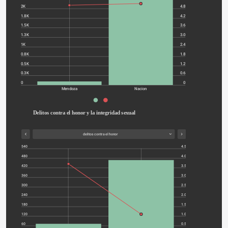
2K
4.8
1.8K
4.2
1.5K
3.6
1.3K
3.0
1K
2.4
0.8K
1.8
0.5K
1.2
0.3K
0.6
0
0
Mendoza
Nacion
Delitos contra el honor y la integridad sexual
delitos contra el honor
540
4.5
480
4.0
420
3.5
360
3.0
300
2.5
240
2.0
180
1.5
120
1.0
60
0.5