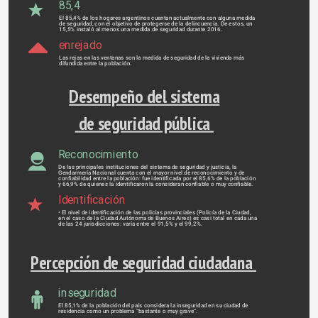
85,4
El 85,4% de los hogares argentinos cuentan actualmente con alguna medida
de seguridad, con el objetivo de protegerse de la delincuencia. De estos, un
15,5% instaló al menos una medida de seguridad durante 2016.
enrejado
Las rejas en las ventanas son la medida de seguridad de la vivienda más
difundida entre la población.
Desempeño del sistema
 de seguridad pública 
Reconocimiento
De las principales instituciones del sistema de seguridad y justicia, la
Gendarmería Nacional cuenta con el mayor nivel de reconocimiento y de
confiabilidad entre la población: fue identificada por el 85,6% de la población
y 66,9% de quienes la identificaron la consideran confiable o muy confiable.
Identificación
• El nivel de identificación de las policías provinciales (Policía de la Ciudad,
en el caso de la Ciudad Autónoma de Buenos Aires) es casi total en cada una
de las 24 jurisdicciones: varía entre el 91,5% y el 99,2%.
Percepción de seguridad ciudadana 
inseguridad
El 85,1% de la población del país considera la inseguridad en su ciudad de
residencia como un problema “bastante o muy grave”.