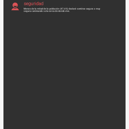
seguridad
Menos de la mitad de la población (47,6%) declaró sentirse segura o muy
segura caminando sola cerca de donde vive.