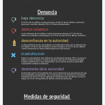
Denuncia
baja denuncia
El 47,5% de los delitos contra el hogar y el 66,3% de los delitos contra las
personas ocurridos durante 2016 no fueron denunciados.
delitos violentos
La no denuncia de los delitos contra la persona alcanza el 71,9% de los
delitos no violentos y disminuye a 61,2% en el caso de los delitos violentos.
desconfianza en la autoridad
La desconfianza en las autoridades es el principal motivo de no denuncia de
los delitos. El 34,5% de los delitos contra el hogar y el 34,7% de los delitos
contra la persona no fueron denunciados por este motivo.
insatisfaccion
Entre los encuestados que realizaron una denuncia durante 2016, ya sea por
delitos contra el hogar o contra la persona, más de la mitad declara haber
estado insatisfecho o muy insatisfecho con la forma en que la autoridad
competente manejó la denuncia.
desinterés de la autoridad
El principal motivo de insatisfacción con la denuncia es la percepción de que
las autoridades competentes “no se interesaron o no hicieron lo suficiente”,
declarado en el 63,2% de las denuncias insatisfactorias de delitos contra el
hogar y el 67,6% de aquellas de delitos contra las personas.
Medidas de seguridad 