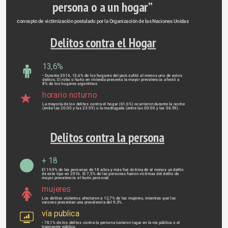
persona o a un hogar” 
c
oncepto de victimización postulado por la Organización de las Naciones Unidas
Delitos contra el Hogar
13,6%
• Durante 2016, 13,6% de los hogares del país sufrió al menos uno de estos
delitos. El robo o hurto en vivienda presenta la mayor prevalencia: afectó a
8% de los hogares argentinos
horario noturno
La mayoría de los delitos contra el hogar (61,6%) ocurrieron durante la noche
(entre las 20:00 y las 23:59) o la madrugada (entre las 00:00 y las 06:59).
Delitos contra la persona
+ 18
El 19,9% de las personas de 18 años y más fue víctima de al menos un delito
de este tipo en 2016. El 7,5% de las personas fueron víctimas del delito de
mayor prevalencia: el hurto personal.
mujeres
Los delitos violentos afectaron a 12,7% de las mujeres, mientras que los
varones presentan una prevalencia del 9,3%.
vía publica
• 78,1% de los delitos contra la persona tuvieron lugar en la vía pública o el
transporte público.