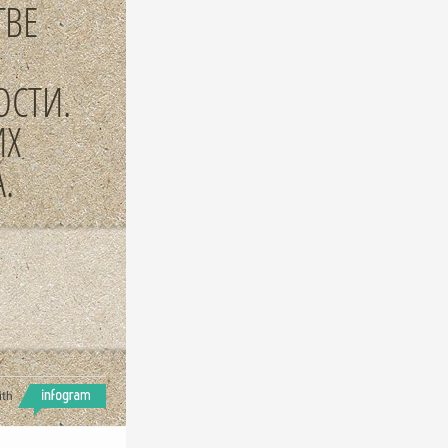
ТВЕ
ОСТИ.
ИХ
.
ith