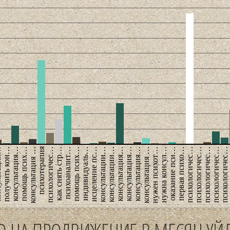
психотерапия
ция…
получить кон…
консультация…
помощь псих…
консультация …
психологичес…
как снять стр…
психоаналит…
помощь псих…
индивидуаль…
исцеление пс…
консультации…
консультации…
консультация…
консультация…
консультация…
консультация …
нужен психот…
нужна консул…
оказание пси…
первая психо…
психологичес…
психологичес…
психологичес…
психологичес…
психологичес…
п