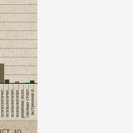
сихологичес…
психологичес…
психологичес…
психологичес…
решение псих…
сколько стоит…
экстренная п…