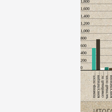
1,800
1,600
1,400
1,200
1,000
800
600
400
200
0
помощь псих…
консультация…
семейный пс…
частный псих…
консульта