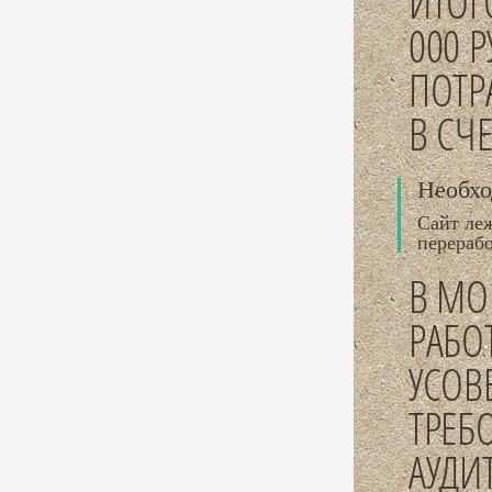
ИТОГ
000 Р
ПОТР
В СЧ
Необхо
Сайт ле
перераб
В МО
РАБО
УСОВ
ТРЕБ
АУДИ