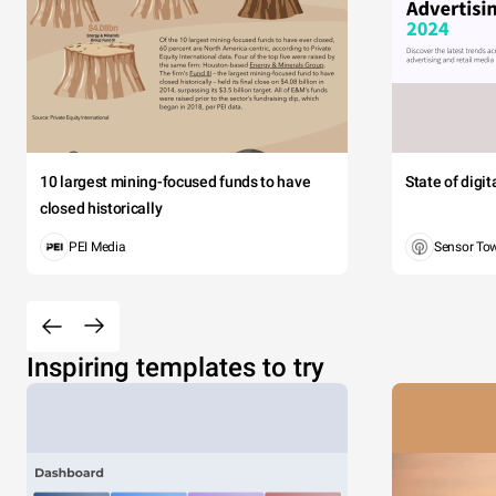
10 largest mining-focused funds to have
State of digi
closed historically
PEI Media
Sensor To
Inspiring templates to try