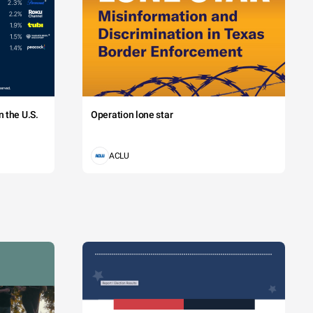
 the U.S.
Operation lone star
ACLU