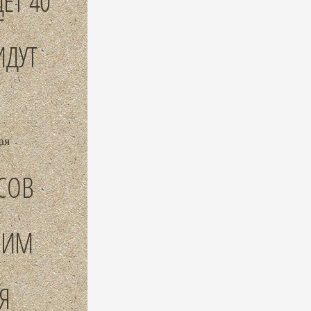
ЕТ 40
Т
ИДУТ
ая
СОВ
ШИМ
.
Я