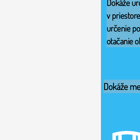
Dokáže urč
v priestore
určenie po
otačanie o
Dokáže mera