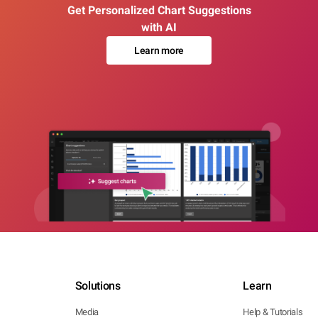
Get Personalized Chart Suggestions
with AI
Learn more
Solutions
Learn
Media
Help & Tutorials