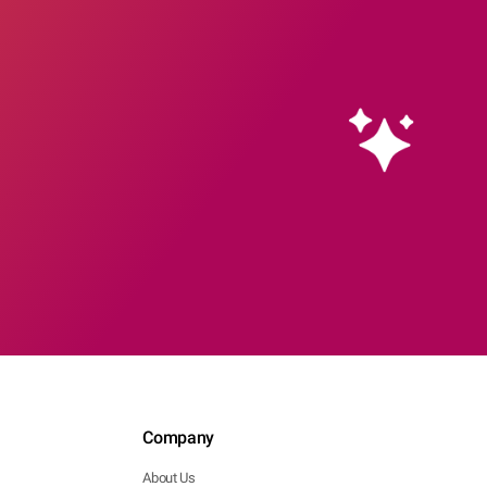
Company
About Us