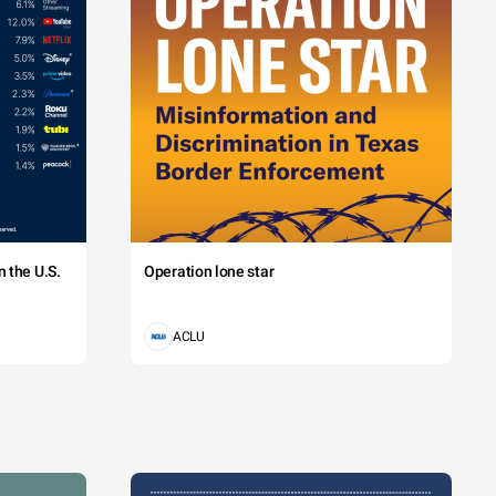
 the U.S.
Operation lone star
ACLU