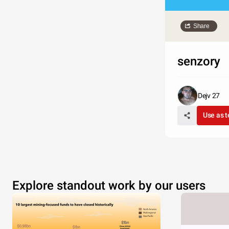
Share
senzory
Dejv 27
Use as 
Explore standout work by our users