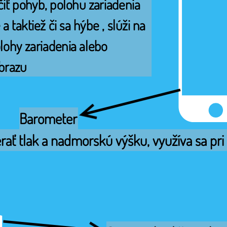
iť pohyb, polohu zariadenia 
 a taktiež či sa hýbe , slúži na 
lohy zariadenia alebo 
brazu
Barometer
ť tlak a nadmorskú výšku, využíva sa pri t