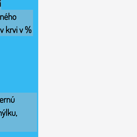
i
ného 
v krvi v %
ernú 
ýlku, 