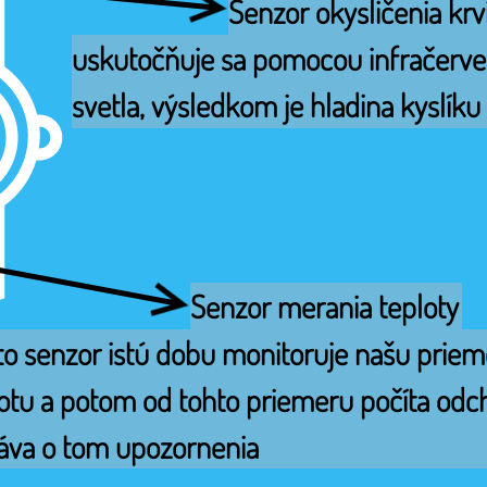
Senzor okysličenia krv
uskutočňuje sa pomocou infračerve
svetla, výsledkom je hladina kyslíku 
Senzor merania teploty
o senzor istú dobu monitoruje našu priem
otu a potom od tohto priemeru počíta odch
áva o tom upozornenia