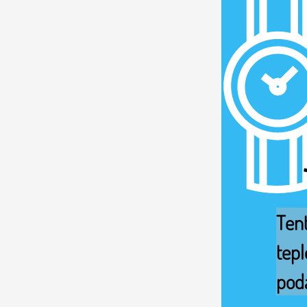
Tent
tepl
pod