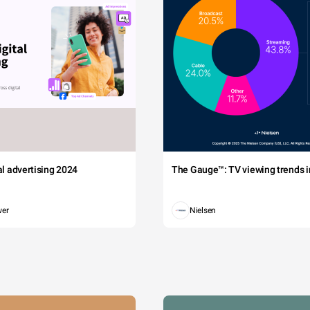
tal advertising 2024
The Gauge™: TV viewing trends in
wer
Nielsen