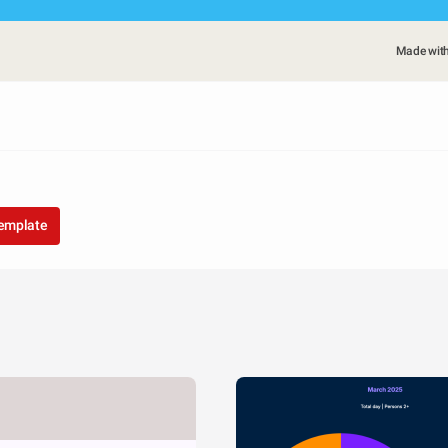
Made wit
template