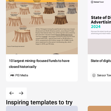
10 largest mining-focused funds to have
State of digi
closed historically
PEI Media
Sensor To
Inspiring templates to try