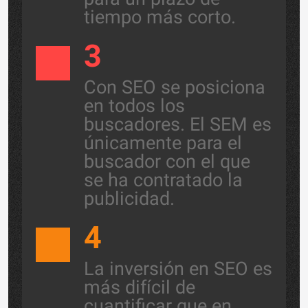
tiempo más corto.
3
Con SEO se posiciona
en todos los
buscadores. El SEM es
únicamente para el
buscador con el que
se ha contratado la
publicidad.
4
La inversión en SEO es
más difícil de
cuantificar que en