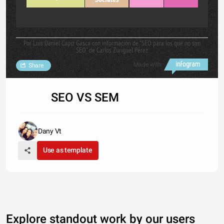
Por Luis Daniel Capiz Gasca con información de "SEO para los que no son
SEO" de Carlos Zuriguel Pérez
Made with
Share
SEO VS SEM
Dany Vt
Use as template
Explore standout work by our users