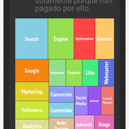
solamente porque han
pagado por ello.
Search
Engine
Adwords
Optimization
Webmaster
Google
Like
Orgánico
Keywords
Marketing
Conversión
Social
Content
Jackson
Media
Manager
Followers
Contenidos
Redes
Blogs
Adwords
Analytics
Sociales