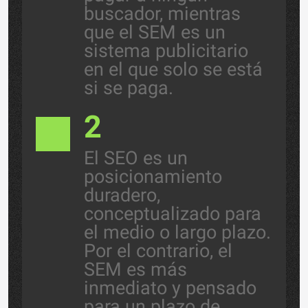
buscador, mientras
que el SEM es un
sistema publicitario
en el que solo se está
si se paga.
2
El SEO es un
posicionamiento
duradero,
conceptualizado para
el medio o largo plazo.
Por el contrario, el
SEM es más
inmediato y pensado
para un plazo de