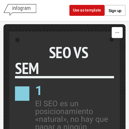
Skip to content
Use as template
Sign up
SEO VS
SEM
1
El SEO es un
posicionamiento
«natural», no hay que
pagar a ningún