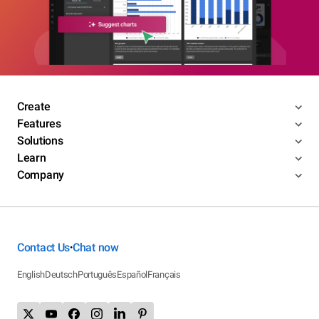
Create
Features
Solutions
Learn
Company
Contact Us
Chat now
•
English
Deutsch
Português
Español
Français