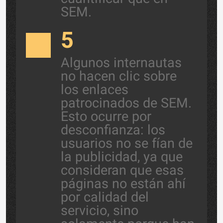
SEM.
5
Algunos internautas
no hacen clic sobre
los enlaces
patrocinados de SEM.
Esto ocurre por
desconfianza: los
usuarios no se fían de
la publicidad, ya que
consideran que esas
páginas no están ahí
por calidad del
servicio, sino