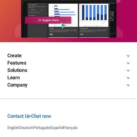
Create
Features
Solutions
Learn
Company
Contact Us
Chat now
•
English
Deutsch
Português
Español
Français