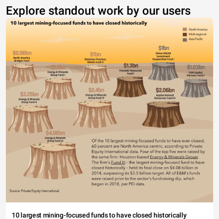
Explore standout work by our users
10 largest mining-focused funds to have closed historically