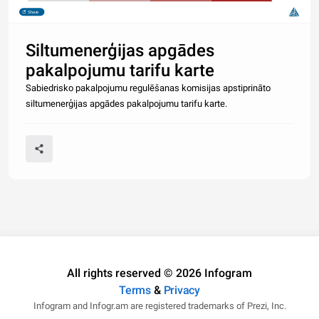
40
50
60
70
80
Share
Leaflet
| ©
Stadia Maps
©
OpenMapTiles
©
OpenStreetMap contributors
Siltumenerģijas apgādes
pakalpojumu tarifu karte
Sabiedrisko pakalpojumu regulēšanas komisijas apstiprināto
siltumenerģijas apgādes pakalpojumu tarifu karte.
All rights reserved © 2026 Infogram
Terms
&
Privacy
Infogram and Infogr.am are registered trademarks of Prezi, Inc.