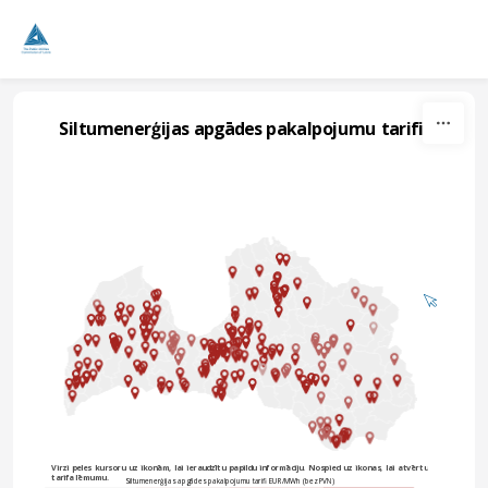
Skip to content
Siltumenerģijas apgādes pakalpojumu tarifi
Virzi peles kursoru uz ikonām, lai ieraudzītu papildu informāciju. Nospied uz ikonas, lai atvērtu 
tarifa lēmumu. 
Siltumenerģijas apgādes pakalpojumu tarifi EUR/MWh (bez PVN)