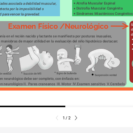
Atrofia Muscular Espinal
ades asociada a debilidad muscular, 
Distrofia Muscular Congénita
tecta por la imposibilidad o 
Sindromes Miasténicos Congénitos
ad para vencer la gravedad.
Examen Físico /Neurológico
S
d
d
onía en el recién nacido y lactante se manifiesta por posturas inusuales, 
s maniobras de mayor utilidad en la evaluación del niño hipotónico destacan:
Signo de bufanda
Tracción de MS
n vertical
Suspensión ventral
n neurológico debe ser completo, con énfasis en:
en neurológico II.  Pares craneanos  III. Motor  IV.Examen sensitivo  V.Cerebelo
1 / 2