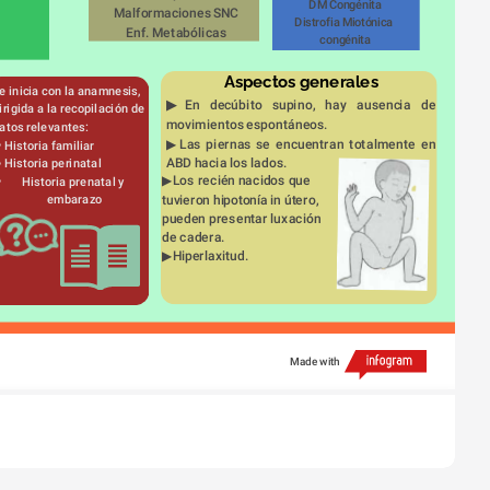
DM Congénita
Malformaciones SNC
Distrofia Miotónica 
Enf. Metabólicas
congénita
Aspectos generales
e inicia con la anamnesis, 
▶
En decúbito supino, hay ausencia de 
irigida a la recopilación de 
movimientos espontáneos.
atos relevantes:
▶Las piernas se encuentran totalmente en 
Historia familiar
ABD hacia los lados.
Historia perinatal
▶Los recién nacidos que 
Historia prenatal y 
tuvieron hipotonía in útero, 
embarazo
pueden presentar luxación 
de cadera.
▶Hiperlaxitud.
Made with