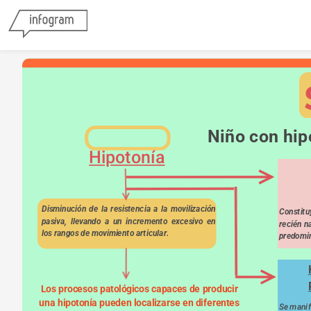
Niño con hip
Hipotonía
Disminución de la resistencia a la movilización 
Constituy
pasiva, llevando a un incremento excesivo en 
recién na
los rangos de movimiento articular.
predomin
Los procesos patológicos capaces de producir 
una hipotonía pueden localizarse en diferentes 
Se manif