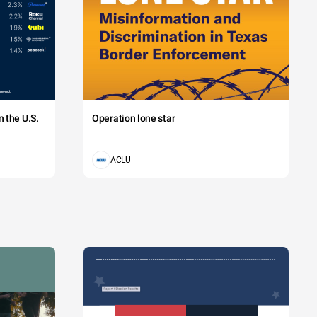
 the U.S.
Operation lone star
ACLU