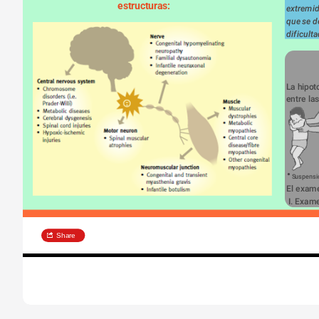
estructuras:
extremid
que se de
dificult
La hipot
entre la
Suspensió
El exame
 I. Exam
Share