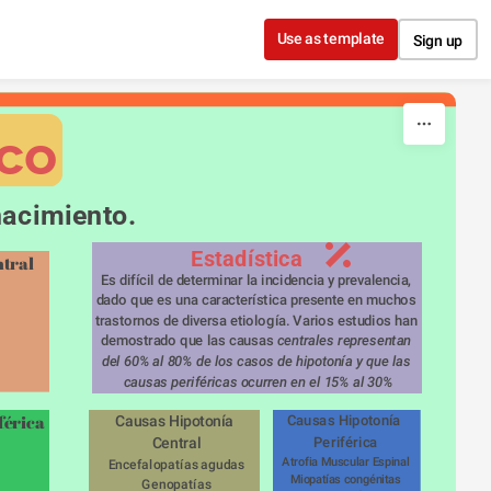
Use as template
Sign up
co
nacimiento.
Estadística
ntral
Es difícil de determinar la incidencia y prevalencia, 
dado que es una característica presente en muchos 
trastornos de diversa etiología. Varios estudios han 
demostrado que las causas
 centrales representan 
del 60% al 80% de los casos de hipotonía y que las 
causas periféricas ocurren en el 15% al ​​30%
férica
Causas Hipotonía 
Causas Hipotonía 
Periférica
Central
Atrofia Muscular Espinal
Encefalopatías agudas
Miopatías congénitas
Genopatías