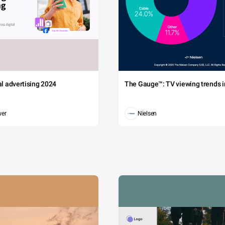
tal advertising 2024
The Gauge™: TV viewing trends in
wer
Nielsen