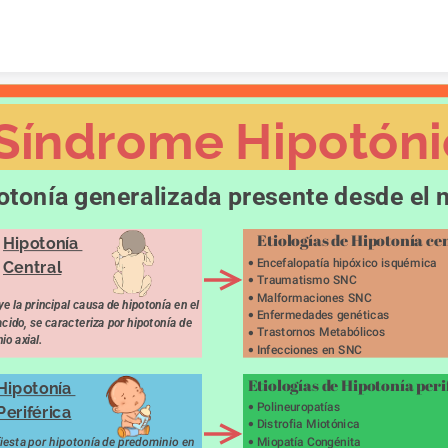
Skip to content
Síndrome Hipotóni
otonía generalizada presente desde el 
Etiologías de Hipotonía ce
Hipotonía 
Encefalopatía hipóxico isquémica
Central
Traumatismo SNC
Malformaciones SNC
e la principal causa de hipotonía en el 
Enfermedades genéticas
cido, se caracteriza por hipotonía de 
Trastornos Metabólicos
io axial.
Infecciones en SNC
Etiologías de Hipotonía peri
Hipotonía 
Polineuropatías
Periférica
Distrofia Miotónica
iesta por hipotonía de predominio en 
Miopatía Congénita