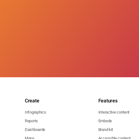
Create
Features
Infographics
Interactive content
Reports
Embeds
Dashboards
Brand kit
Maps
Accessible content