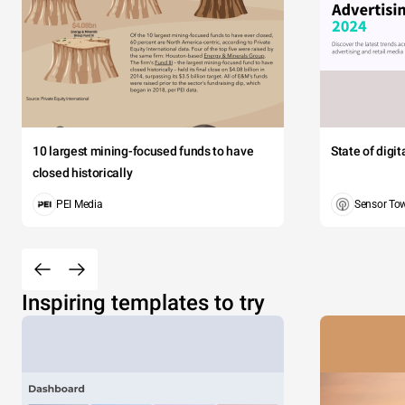
10 largest mining-focused funds to have
State of digi
closed historically
PEI Media
Sensor To
Inspiring templates to try