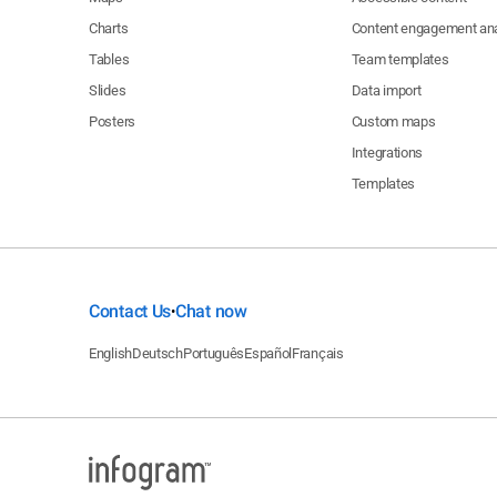
Charts
Content engagement ana
Tables
Team templates
Slides
Data import
Posters
Custom maps
Integrations
Templates
Contact Us
Chat now
•
English
Deutsch
Português
Español
Français