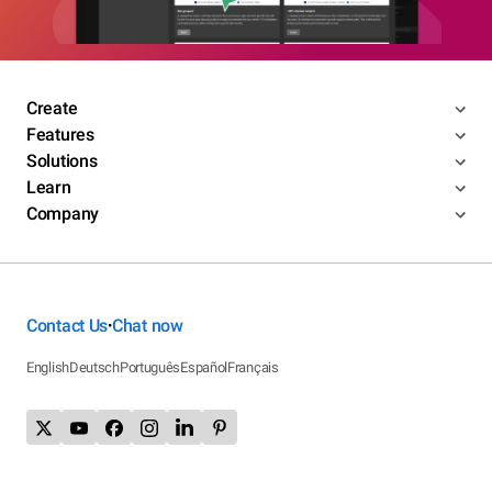
Create
Features
Solutions
Learn
Company
Contact Us
Chat now
•
English
Deutsch
Português
Español
Français