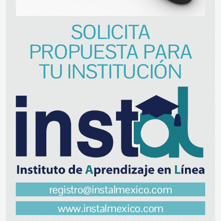
SOLICITA
PROPUESTA PARA
TU INSTITUCIÓN
registro@instalmexico.com
www.instalmexico.com