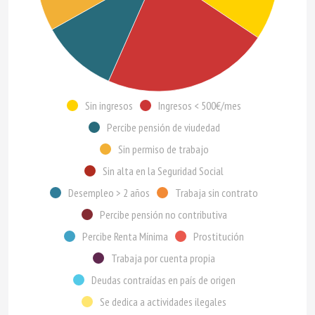
Sin ingresos
Ingresos < 500€/mes
Percibe pensión de viudedad
Sin permiso de trabajo
Sin alta en la Seguridad Social
Desempleo > 2 años
Trabaja sin contrato
Percibe pensión no contributiva
Percibe Renta Mínima
Prostitución
Trabaja por cuenta propia
Deudas contraídas en país de origen
Se dedica a actividades ilegales