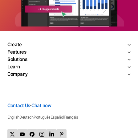
Create
Features
Solutions
Learn
Company
Contact Us
Chat now
•
English
Deutsch
Português
Español
Français