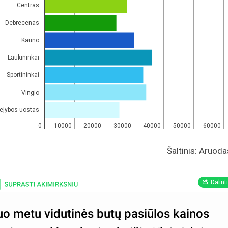
Centras
Debrecenas
Kauno
Laukininkai
Sportininkai
Vingio
ejybos uostas
0
10000
20000
30000
40000
50000
60000
Šaltinis: Aruodas
Dalint
iuo metu vidutinės butų pasiūlos kainos