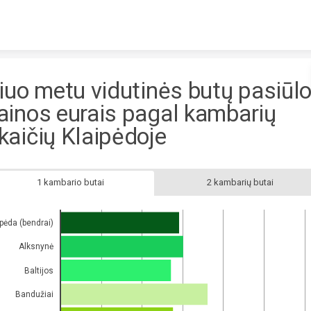
Skip to content
iuo metu vidutinės butų pasiūl
ainos eurais pagal kambarių
kaičių Klaipėdoje
1 kambario butai
2 kambarių butai
ipėda (bendrai)
Alksnynė
Baltijos
Bandužiai