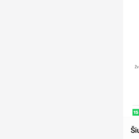
Žv
Š