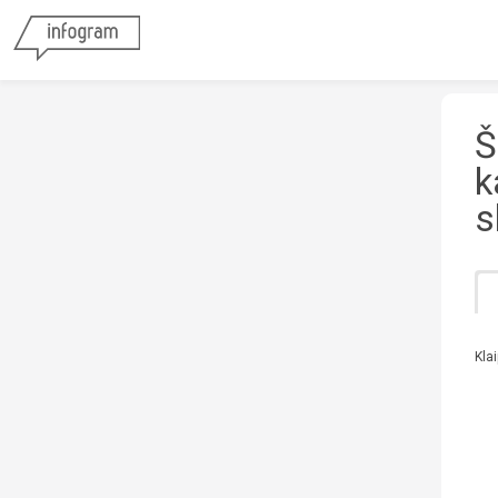
Š
k
s
Kla