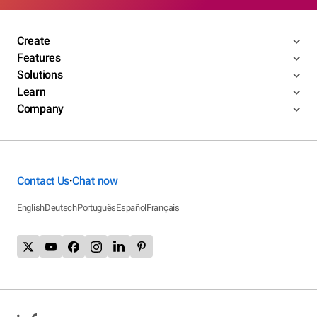
Create
Features
Solutions
Learn
Company
Contact Us
Chat now
•
English
Deutsch
Português
Español
Français