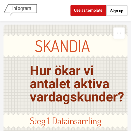
Skip to content
Use as template
Sign up
SKANDIA
Hur ökar vi
antalet aktiva
vardagskunder?
Steg 1. Datainsamling