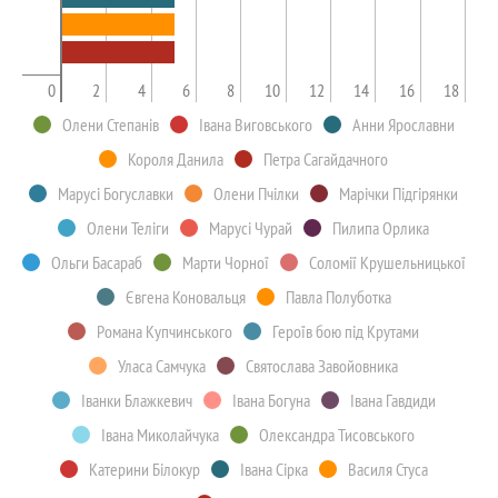
0
2
4
6
8
10
12
14
16
18
Олени Степанів
Івана Виговського
Анни Ярославни
Короля Данила
Петра Сагайдачного
Марусі Богуславки
Олени Пчілки
Марічки Підгірянки
Олени Теліги
Марусі Чурай
Пилипа Орлика
Ольги Басараб
Марти Чорної
Соломії Крушельницької
Євгена Коновальця
Павла Полуботка
Романа Купчинського
Героїв бою під Крутами
Уласа Самчука
Святослава Завойовника
Іванки Блажкевич
Івана Богуна
Івана Гавдиди
Івана Миколайчука
Олександра Тисовського
Катерини Білокур
Івана Сірка
Василя Стуса