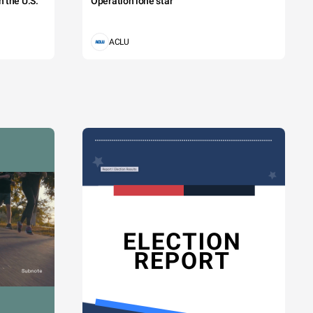
 the U.S.
Operation lone star
ACLU