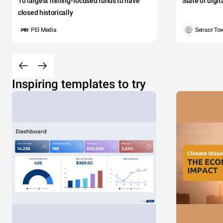
10 largest mining-focused funds to have
State of digi
closed historically
PEI Media
Sensor To
Inspiring templates to try