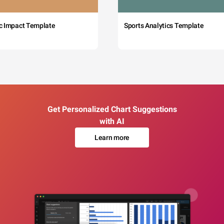
c Impact Template
Sports Analytics Template
Get Personalized Chart Suggestions
with AI
Learn more