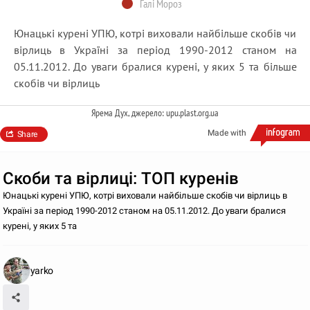
Галі Мороз
Юнацькі курені УПЮ, котрі виховали найбільше скобів чи
вірлиць в Україні за період 1990-2012 станом на
05.11.2012. До уваги бралися курені, у яких 5 та більше
скобів чи вірлиць
Ярема Дух, джерело: upu.plast.org.ua
Made with
Share
Скоби та вірлиці: ТОП куренів
Юнацькі курені УПЮ, котрі виховали найбільше скобів чи вірлиць в
Україні за період 1990-2012 станом на 05.11.2012. До уваги бралися
курені, у яких 5 та
yarko