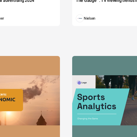
tal advertising 2024
The Gauge™: TV viewing trends in
wer
Nielsen