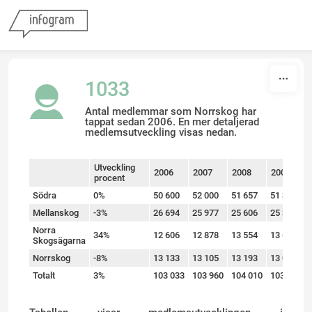
Skip to content
1033
Antal medlemmar som Norrskog har
tappat sedan 2006. En mer detaljerad
medlemsutveckling visas nedan.
Utveckling
2006
2007
2008
2009
procent
sort
Södra
0%
50 600
52 000
51 657
51 365
Mellanskog
-3%
26 694
25 977
25 606
25 396
Norra
34%
12 606
12 878
13 554
13 638
Skogsägarna
Norrskog
-8%
13 133
13 105
13 193
13 021
Totalt
3%
103 033
103 960
104 010
103 420