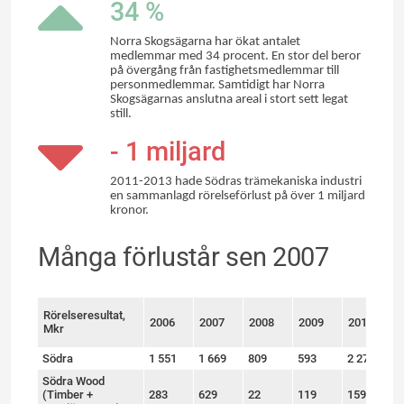
34 %
Norra Skogsägarna har ökat antalet
medlemmar med 34 procent. En stor del beror
på övergång från fastighetsmedlemmar till
personmedlemmar. Samtidigt har Norra
Skogsägarnas anslutna areal i stort sett legat
still.
- 1 miljard
2011-2013 hade Södras trämekaniska industri
en sammanlagd rörelseförlust på över 1 miljard
kronor.
Många förlustår sen 2007
Rörelseresultat,
2006
2007
2008
2009
2010
2
Mkr
Södra
1 551
1 669
809
593
2 271
1
Södra Wood
(Timber +
283
629
22
119
159
-