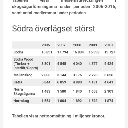
Tabellen visar medlemsutvecklingen i
skogsägarföreningarna under perioden 2006-2016,
samt antal medlemmar under perioden.
Södra överlägset störst
2006
2007
2008
2009
2010
201
sort
Södra
15 891
17 794
16 834
16 993
19 727
18 1
Södra Wood
(Timber +
3 801
4 545
4 040
4 377
5 424
4 57
Interiör/Gapro)
Mellanskog
2 888
3 144
3 176
2 723
3 656
3 73
Setra
5 844
6 059
4 880
4 131
4 641
4 47
Norra
1 483
1 580
1 840
1 653
2 101
1 68
Skogsägarna
Norrskog
1 554
1 804
1 892
1 598
1 874
1 82
Tabellen visar nettoomsättning i miljoner kronor.