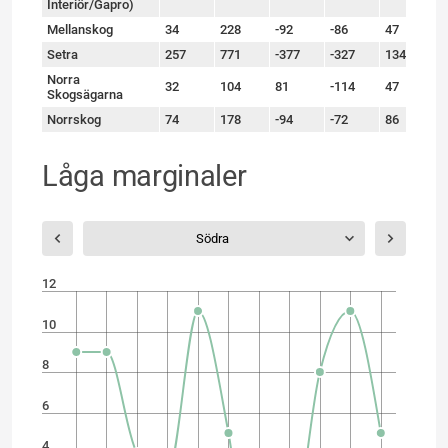
Interiör/Gapro)
Mellanskog
34
228
-92
-86
47
6
Setra
257
771
-377
-327
134
-
Norra
32
104
81
-114
47
-
Skogsägarna
Norrskog
74
178
-94
-72
86
1
Låga marginaler
Södra
12
10
8
6
4